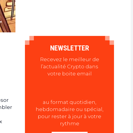
NEWSLETTER
Recevez le meilleur de
l’actualité Crypto dans
votre boite email
ésor
au format quotidien,
mbler
hebdomadaire ou spécial,
pour rester à jour à votre
x
rythme