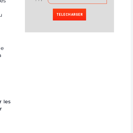
ces
u
TELECHARGER
le
a
r les
r