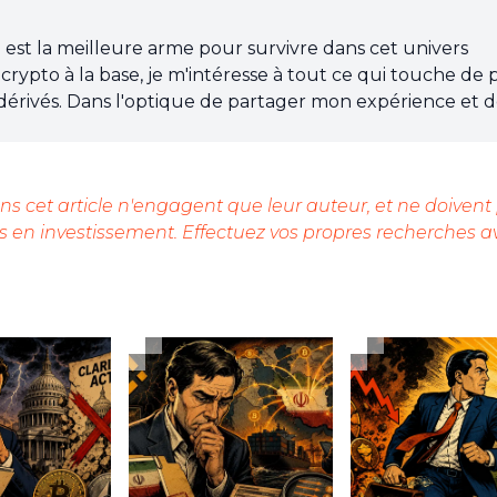
est la meilleure arme pour survivre dans cet univers
pto à la base, je m'intéresse à tout ce qui touche de 
s dérivés. Dans l'optique de partager mon expérience et 
e passionne, rien de mieux que de rédiger des articles
is.
s cet article n'engagent que leur auteur, et ne doivent
 en investissement. Effectuez vos propres recherches a