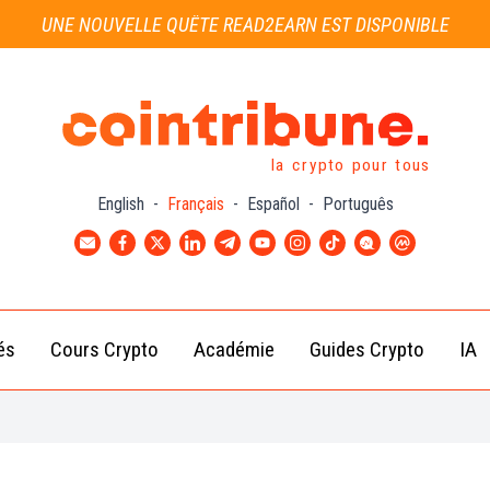
UNE NOUVELLE QUÊTE READ2EARN EST DISPONIBLE
la crypto pour tous
English
-
Français
-
Español
-
Português
és
Cours Crypto
Académie
Guides Crypto
IA
Actu
Bitcoin
Débutant
B
Crypto
(BTC)
d
Intermédiaire
Actu
Ethereum
G
Académie
Exchange
(ETH)
Cointribune
Actu
BNB
– section