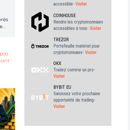
accessible-
Visiter
COINHOUSE
près
Rendre les cryptomonnaies
de
accessibles à tous-
Visiter
TREZOR
Portefeuille matériel pour
cryptomonnaies-
Visiter
 pas
vant
OKX
Tradez comme un pro-
Visiter
BYBIT EU
Saisissez votre prochaine
opportunité de trading-
Visiter