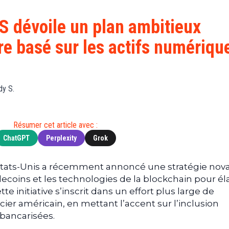
Finance
(BNB)
Avancé
a
Actu
XRP
G
US dévoile un plan ambitieux
Web3
(XRP)
d
ère basé sur les actifs numériqu
D
Actu
Cardano
Tech
(ADA)
G
Actu
Dogecoin
i
People
(DOGE)
dy S.
G
M
Résumer cet article avec :
G
ChatGPT
Perplexity
Grok
T
T
tats-Unis a récemment annoncé une stratégie nova
s
tablecoins et les technologies de la blockchain pour él
s
tte initiative s’inscrit dans un effort plus large de
B
er américain, en mettant l’accent sur l’inclusion
T
-bancarisées.
s