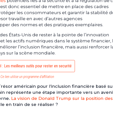
ues
potentiels liés à la sécurité et à la régulation de 
l est donc essentiel de mettre en place des cadres
otéger les consommateurs et garantir la stabilité d
ésor travaille en avec d’autres agences
per des normes et des pratiques exemplaires.
 des États-Unis de rester à la pointe de l’innovation
o et les actifs numériques dans le système financier, 
iorer l’inclusion financière, mais aussi renforcer l
ys sur la scène mondiale.
 : Les meilleurs outils pour rester en securité
Ce lien utilise un programme d’affiliation
Trésor américain pour l’inclusion financière basé su
ain représente une étape importante vers un aveni
erne.
La vision de Donald Trump sur la position des
le en train de se réaliser ?