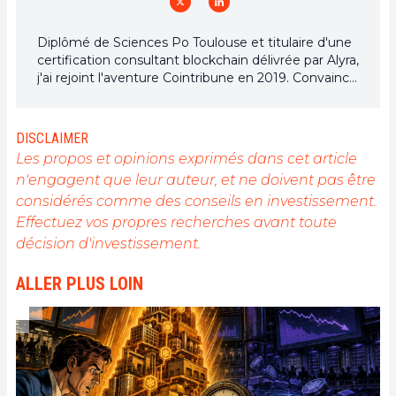
Diplômé de Sciences Po Toulouse et titulaire d'une
certification consultant blockchain délivrée par Alyra,
j'ai rejoint l'aventure Cointribune en 2019. Convaincu
du potentiel de la blockchain pour transformer de
nombreux secteurs de l'économie, j'ai pris
l'engagement de sensibiliser et d'informer le grand
DISCLAIMER
public sur cet écosystème en constante évolution.
Les propos et opinions exprimés dans cet article
Mon objectif est de permettre à chacun de mieux
n'engagent que leur auteur, et ne doivent pas être
comprendre la blockchain et de saisir les
considérés comme des conseils en investissement.
opportunités qu'elle offre. Je m'efforce chaque jour
de fournir une analyse objective de l'actualité, de
Effectuez vos propres recherches avant toute
décrypter les tendances du marché, de relayer les
décision d'investissement.
dernières innovations technologiques et de mettre
en perspective les enjeux économiques et
ALLER PLUS LOIN
sociétaux de cette révolution en marche.