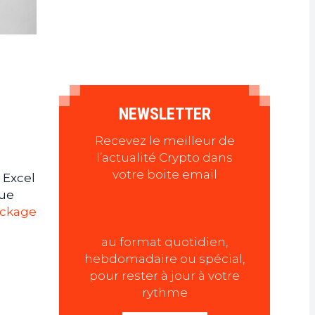
NEWSLETTER
Recevez le meilleur de
l’actualité Crypto dans
votre boite email
 Excel
que
ockage
au format quotidien,
hebdomadaire ou spécial,
pour rester à jour à votre
rythme