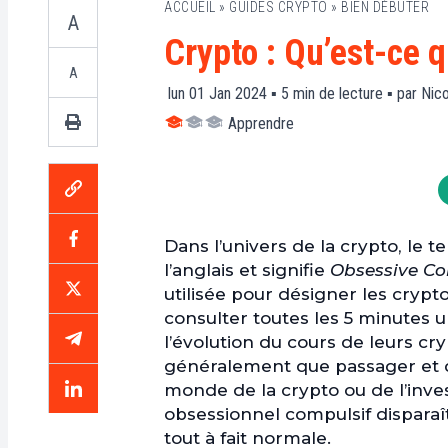
ACCUEIL
»
GUIDES CRYPTO
»
BIEN DÉBUTER
A
Crypto : Qu’est-ce 
A
lun 01 Jan 2024 ▪
5
min de lecture ▪ par
Nico
Apprendre
Dans l’univers de la crypto
,
le te
l’anglais et signifie
Obsessive Co
utilisée pour désigner les cryp
consulter toutes les 5 minutes u
l’évolution du cours de leurs c
généralement que passager et qui
monde de la crypto ou de l’inve
obsessionnel compulsif disparaît
tout à fait normale.