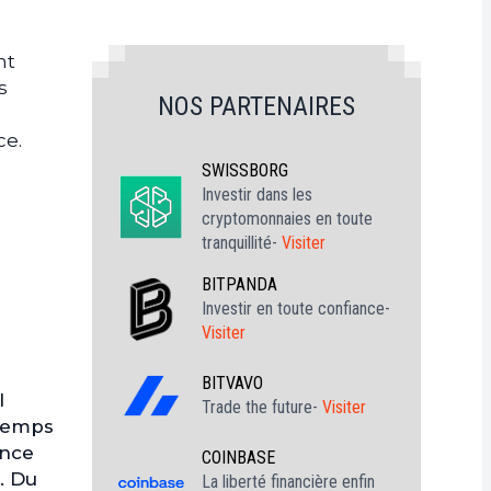
nt
s
NOS PARTENAIRES
ce.
SWISSBORG
Investir dans les
cryptomonnaies en toute
tranquillité-
Visiter
BITPANDA
Investir en toute confiance-
Visiter
BITVAVO
l
Trade the future-
Visiter
 temps
ence
COINBASE
. Du
La liberté financière enfin