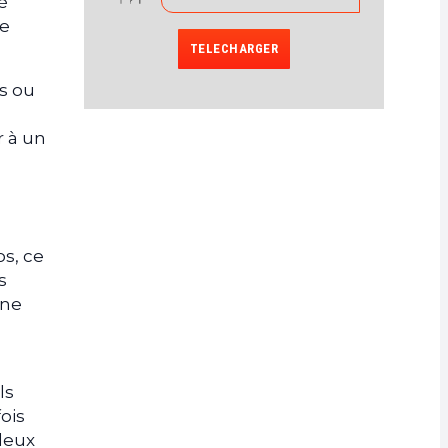
é
ne
TELECHARGER
s ou
r à un
os, ce
s
 ne
ls
fois
 deux