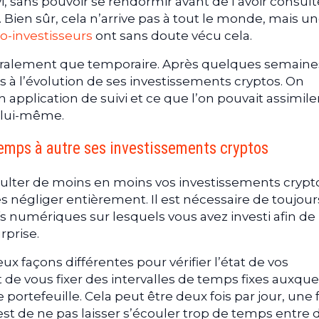
i, sans pouvoir se rendormir avant de l’avoir consult
. Bien sûr, cela n’arrive pas à tout le monde, mais u
o-investisseurs
ont sans doute vécu cela.
énéralement que temporaire. Après quelques semaine
à l’évolution de ses investissements cryptos. On
application de suivi et ce que l’on pouvait assimile
e lui-même.
emps à autre ses investissements cryptos
nsulter de moins en moins vos investissements crypt
les négliger entièrement. Il est nécessaire de toujour
fs numériques sur lesquels vous avez investi afin de
rprise.
ux façons différentes pour vérifier l’état de vos
 de vous fixer des intervalles de temps fixes auxque
e portefeuille. Cela peut être deux fois par jour, une 
t est de ne pas laisser s’écouler trop de temps entre