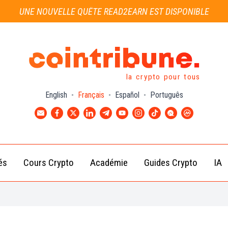
UNE NOUVELLE QUÊTE READ2EARN EST DISPONIBLE
la crypto pour tous
English
-
Français
-
Español
-
Português
és
Cours Crypto
Académie
Guides Crypto
IA
Actu
Bitcoin
Débutant
B
Crypto
(BTC)
d
Intermédiaire
Actu
Ethereum
G
Académie
Exchange
(ETH)
Cointribune
Actu
BNB
– section