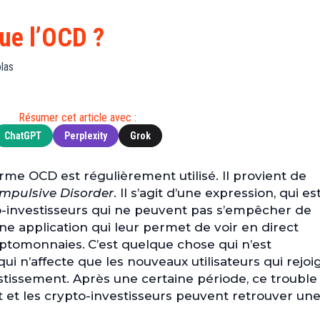
Finance
(BNB)
Avancé
a
Actu
XRP
G
que l’OCD ?
Web3
(XRP)
d
D
Actu
Cardano
las
Tech
(ADA)
G
Actu
Dogecoin
i
Résumer cet article avec :
People
(DOGE)
G
ChatGPT
Perplexity
Grok
M
rme OCD est régulièrement utilisé. Il provient de
G
mpulsive Disorder
. Il s’agit d’une expression, qui es
T
to-investisseurs qui ne peuvent pas s’empêcher de
T
ne application qui leur permet de voir en direct
s
ryptomonnaies.
C’est quelque chose qui n’est
s
 n’affecte que les nouveaux utilisateurs qui rejoi
B
stissement. Après une certaine période, ce trouble
T
 et les crypto-investisseurs peuvent retrouver une
s