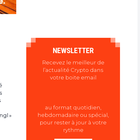
NEWSLETTER
Recevez le meilleur de
l’actualité Crypto dans
votre boite email
é
s
s
au format quotidien,
hebdomadaire ou spécial,
ngl »
pour rester à jour à votre
rythme