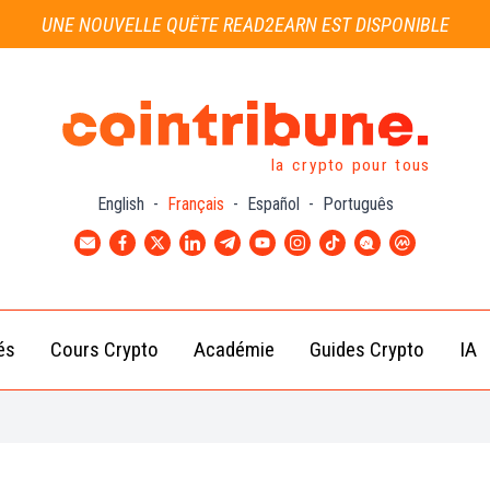
UNE NOUVELLE QUÊTE READ2EARN EST DISPONIBLE
la crypto pour tous
English
-
Français
-
Español
-
Português
és
Cours Crypto
Académie
Guides Crypto
IA
Actu
Bitcoin
Débutant
B
Crypto
(BTC)
d
Intermédiaire
Actu
Ethereum
G
Académie
Exchange
(ETH)
Cointribune
Actu
BNB
– section