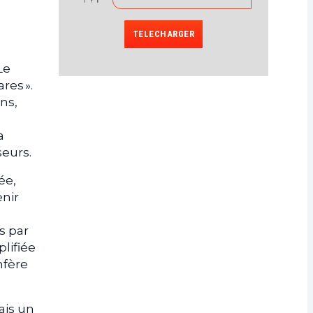
TELECHARGER
Le
res ».
ons,
a
seurs.
ée,
enir
s par
plifiée
nfère
ais un