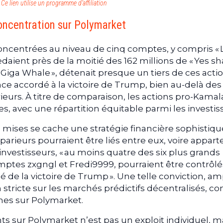
Ce lien utilise un programme d’affiliation
concentration sur Polymarket
oncentrées au niveau de cinq comptes, y compris « 
ient près de la moitié des 162 millions de « Yes sha
e Giga Whale », détenait presque un tiers de ces acti
ce accordé à la victoire de Trump, bien au-delà des
ieurs. À titre de comparaison, les actions pro-Kamal
es, avec une répartition équitable parmi les investis
 mises se cache une stratégie financière sophistiqu
arieurs pourraient être liés entre eux, voire appart
vestisseurs, « au moins quatre des six plus grands
mptes zxgngl et Fredi9999, pourraient être contrôlé
é de la victoire de Trump ». Une telle conviction, am
stricte sur les marchés prédictifs décentralisés, co
nes sur Polymarket.
ts sur Polymarket n’est pas un exploit individuel, m