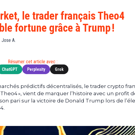
Finance
(BNB)
Avancé
a
Actu
XRP
G
rket, le trader français Theo4
Web3
(XRP)
d
le fortune grâce à Trump !
D
Actu
Cardano
Tech
(ADA)
G
 Jose A.
Actu
Dogecoin
i
People
(DOGE)
G
Résumer cet article avec :
ChatGPT
Perplexity
Grok
M
G
T
rchés prédictifs décentralisés, le trader crypto fran
eo4 », vient de marquer l’histoire avec un profit d
T
 son pari sur la victoire de Donald Trump lors de l’él
s
4.
s
B
T
s