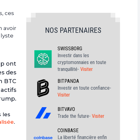
s, ces
n avoir
NOS PARTENAIRES
lyste
SWISSBORG
Investir dans les
cryptomonnaies en toute
mp ont
tranquillité-
Visiter
es des
en BTC
BITPANDA
Investir en toute confiance-
actifs
Visiter
Trump.
BITVAVO
 les
Trade the future-
Visiter
lisée
.
COINBASE
La liberté financière enfin