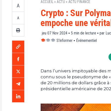
ACCUEIL
»
ACTU
»
ACTU FINANCE
A
Crypto : Sur Polyma
A
empoche une véritab
jeu 07 Nov 2024 ▪
5
min de lecture ▪ par
Luc
S'informer
▪
Événementiel
Dans l’univers impitoyable des ma
connu sous le pseudonyme de « Th
de 20 millions de dollars grâce à
présidentielle américaine de 202