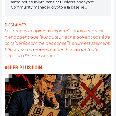
arme pour survivre dans cet univers ondoyant.
Community manager crypto à la base, je
m'intéresse à tout ce qui touche de près ou de loin
à la blockchain et ses dérivés. Dans l'optique de
partager mon expérience et de faire connaître un
DISCLAIMER
domaine qui me passionne, rien de mieux que de
Les propos et opinions exprimés dans cet article
rédiger des articles informatifs et décontractés à la
n'engagent que leur auteur, et ne doivent pas être
fois.
considérés comme des conseils en investissement.
Effectuez vos propres recherches avant toute
décision d'investissement.
ALLER PLUS LOIN