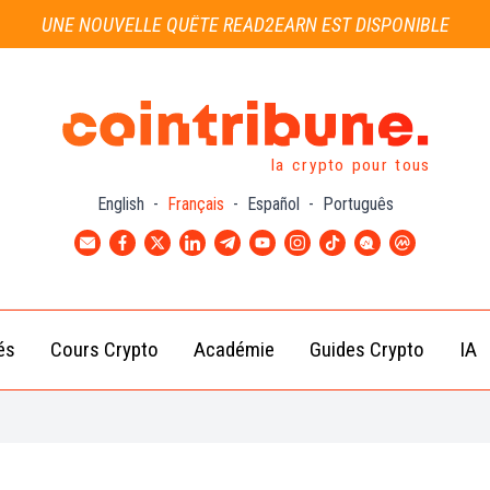
UNE NOUVELLE QUÊTE READ2EARN EST DISPONIBLE
la crypto pour tous
English
-
Français
-
Español
-
Português
és
Cours Crypto
Académie
Guides Crypto
IA
Actu
Bitcoin
Débutant
B
Crypto
(BTC)
d
Intermédiaire
Actu
Ethereum
G
Académie
Exchange
(ETH)
Cointribune
Actu
BNB
– section