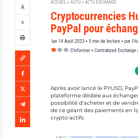
ACCUEIL
»
ACTU
»
ACTU EXCHANGE
A
Cryptocurrencies Hu
A
PayPal pour échange
lun 14 Août 2023 ▪
3
min de lecture ▪ par
Fit
S'informer
▪
Centralized Exchange
Après avoir lancé le PYUSD, PayP
plateforme dédiée aux échanges 
possibilité d’acheter et de vendre
de ce géant des paiements en lig
crypto-actifs.