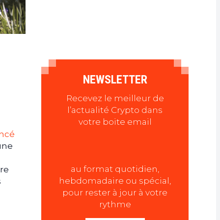
NEWSLETTER
Recevez le meilleur de
l’actualité Crypto dans
votre boite email
ancé
’une
au format quotidien,
re
hebdomadaire ou spécial,
s
pour rester à jour à votre
rythme