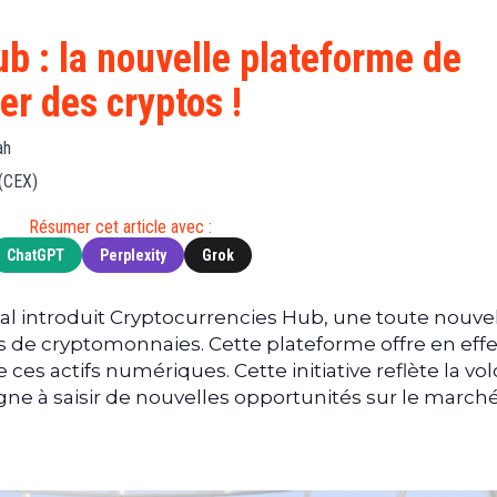
Finance
(BNB)
Avancé
a
Actu
XRP
G
b : la nouvelle plateforme de
Web3
(XRP)
d
r des cryptos !
D
Actu
Cardano
Tech
(ADA)
G
ah
Actu
Dogecoin
i
 (CEX)
People
(DOGE)
G
Résumer cet article avec :
ChatGPT
Perplexity
Grok
M
G
T
al introduit Cryptocurrencies Hub, une toute nouve
de cryptomonnaies. Cette plateforme offre en effet
T
 ces actifs numériques. Cette initiative reflète la vo
s
ne à saisir de nouvelles opportunités sur le march
s
B
T
s