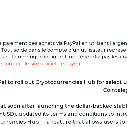
e paiement des achats via PayPal en utilisant l’argen
. Tout solde dans le compte d’un utilisateur représe
ctif numérique indiqué. Il ne détiendra pas les cr
e,
indique le site officiel de PayPal
.
al to roll out Cryptocurrencies Hub for select u
Cointele
l, soon after launching the dollar-backed stab
YUSD), updated its terms and conditions to int
urrencies Hub — a feature that allows users to