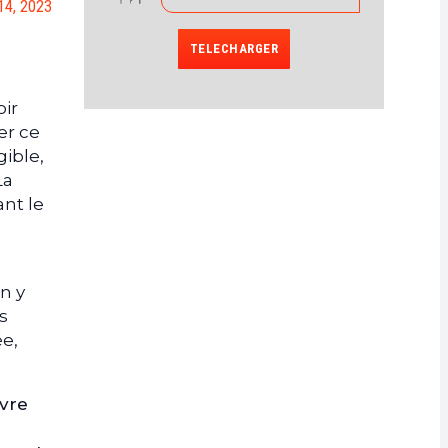
14, 2023
TELECHARGER
oir
er ce
gible,
La
nt le
n y
s
ée,
uvre