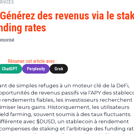
ERVICES
Finance
(BNB)
Avancé
a
Actu
XRP
G
Générez des revenus via le sta
Web3
(XRP)
d
unding rates
D
Actu
Cardano
Tech
(ADA)
G
onsorisé
Actu
Dogecoin
i
People
(DOGE)
G
Résumer cet article avec :
ChatGPT
Perplexity
Grok
M
G
T
ant de simples refuges à un moteur clé de la DeFi,
pportunités de revenus passifs via l’APY des stableco
T
 rendements fiables, les investisseurs recherchent
s
imiser leurs gains. Historiquement, les utilisateurs
s
B
eld farming, souvent soumis à des taux fluctuants.
fférente avec $DUSD, un stablecoin à rendement
T
ompenses de staking et l’arbitrage des funding rat
s