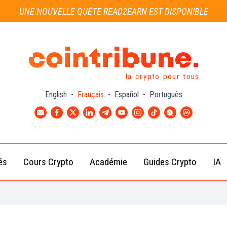
UNE NOUVELLE QUÊTE READ2EARN EST DISPONIBLE
la crypto pour tous
English
-
Français
-
Español
-
Português
és
Cours Crypto
Académie
Guides Crypto
IA
Actu
Bitcoin
Débutant
B
Crypto
(BTC)
d
Intermédiaire
Actu
Ethereum
G
Académie
Exchange
(ETH)
Cointribune
Actu
BNB
– section