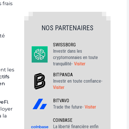
 frais
NOS PARTENAIRES
té
SWISSBORG
Investir dans les
cryptomonnaies en toute
tranquillité-
Visiter
nt les
BITPANDA
tifs
Investir en toute confiance-
en
Visiter
BITVAVO
DeFi
.
Trade the future-
Visiter
ployer
 la
COINBASE
La liberté financière enfin