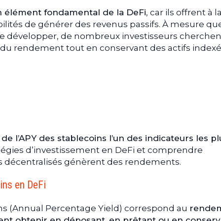
 est important pour les investisseurs
n élément fondamental de la DeFi
, car ils offrent à l
ibilités de générer des revenus passifs. À mesure qu
dement DeFi traditionnels
se développer, de nombreux investisseurs cherchen
tandX ?
 rendement tout en conservant des actifs indexé
PY de stablecoin
ent autour de 5,35 %
rendement aux détenteurs de $DUSD
es du $DUSD
avantages pour les investisseurs DeFi
on dans l’écosystème StandX
USD
de l’APY des stablecoins l’un des indicateurs les pl
verture
atégies d’investissement en DeFi et comprendre
ent pour les stablecoins en DeFi
 décentralisés génèrent des rendements.
oins en DeFi
oins (Annual Percentage Yield) correspond au
rende
vent obtenir en déposant, en prêtant ou en conser