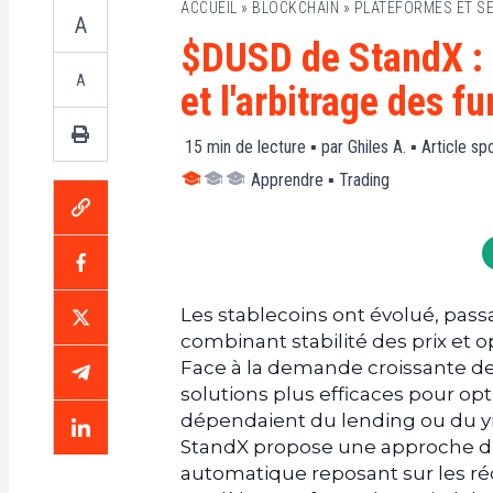
ACCUEIL
»
BLOCKCHAIN
»
PLATEFORMES ET S
A
$DUSD de StandX : 
A
et l'arbitrage des f
15
min de lecture ▪ par
Ghiles A.
▪
Article sp
Apprendre
▪
Trading
Les stablecoins ont évolué, pass
combinant stabilité des prix et o
Face à la demande croissante de
solutions plus efficaces pour opt
dépendaient du lending ou du yi
StandX propose une approche di
automatique reposant sur les réc