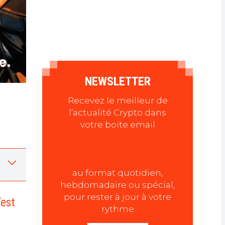
NEWSLETTER
Recevez le meilleur de
l’actualité Crypto dans
votre boite email
au format quotidien,
hebdomadaire ou spécial,
pour rester à jour à votre
’est
rythme