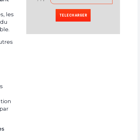
s, les
TELECHARGER
 du
ble.
utres
us
ation
 par
es