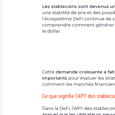
c.
Pourquoi l’APY des stablecoins
Les stablecoins sont devenus u
une stabilité de prix et des poss
d.
Les limites des modèles de ren
l’écosystème DeFi continue de 
2.
Qu’est-ce que le $DUSD de S
comprendre comment générer du
a.
Comment le $DUSD génère un A
le dollar.
b.
Un APY de stablecoin actuellem
c.
Distribution hebdomadaire du 
d.
Les principales caractéristiqu
3.
$DUSD : émission, utilité et 
a.
Émission de $DUSD et utilisati
b.
Les avantages à détenir du $D
Cette
demande croissante a fait 
c.
Risques et mécanismes de cou
importants
pour évaluer les str
4.
Un nouveau modèle de rendem
comment les marchés financiers
Ce que signifie l’APY des stablec
Dans la DeFi, l’APY des stablec
annuel que les utilisateurs peu