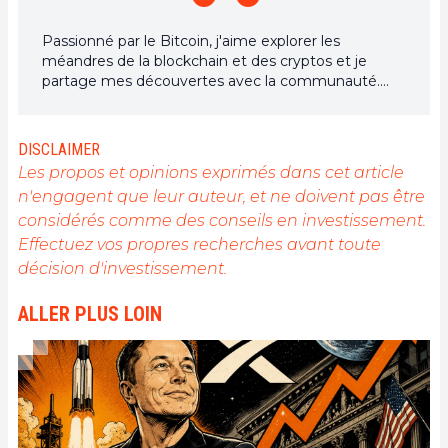
Passionné par le Bitcoin, j'aime explorer les
méandres de la blockchain et des cryptos et je
partage mes découvertes avec la communauté.
Mon rêve est de vivre dans un monde où la vie
privée et la liberté financière sont garanties pour
tous, et je crois fermement que Bitcoin est l'outil
DISCLAIMER
qui peut rendre cela possible.
Les propos et opinions exprimés dans cet article
n'engagent que leur auteur, et ne doivent pas être
considérés comme des conseils en investissement.
Effectuez vos propres recherches avant toute
décision d'investissement.
ALLER PLUS LOIN