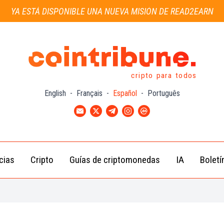
YA ESTÁ DISPONIBLE UNA NUEVA MISIÓN DE READ2EARN
cripto para todos
English
-
Français
-
Español
-
Português
cias
Cripto
Guías de criptomonedas
IA
Boletí
Noticias de
Bitcoin
Guías
Tra
Criptomonedas
(BTC)
para
con
Novatos
Noticias de
Ethereum
Celebridades
(ETH)
Guía de
Criptomo
Noticias
BNB