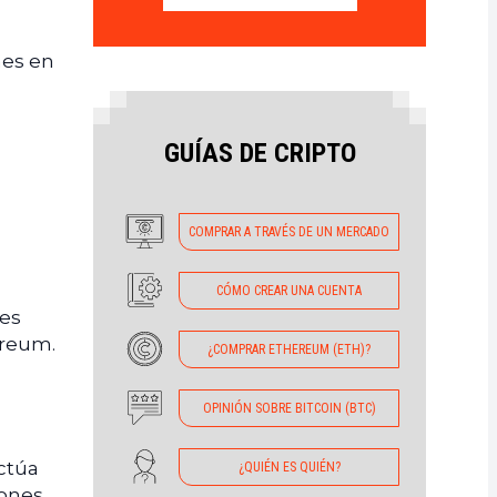
nes en
GUÍAS DE CRIPTO
COMPRAR A TRAVÉS DE UN MERCADO
CÓMO CREAR UNA CUENTA
res
ereum.
¿COMPRAR ETHEREUM (ETH)?
a
OPINIÓN SOBRE BITCOIN (BTC)
actúa
¿QUIÉN ES QUIÉN?
iones