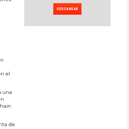
DESCARGAR
en
n el
a una
en
chain
nta de