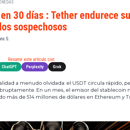
MONEDAS
de
(BNB)
Guía de
Exchanges
Compra
XRP
en 30 días : Tether endurece s
Noticias
(XRP)
Guía
dos sospechosos
Tec
Definitiva
Cardano
sobre
Noticias
(ADA)
DeFi
ns S.
de
Dogecoin
Finanzas
Guía
(DOGE)
de
Noticias
Mining
Resumir este artículo con:
de
ChatGPT
Perplexity
Grok
Web3
Guías
de
Trading
lidad a menudo olvidada: el USDT circula rápido, p
ruptamente. En un mes, el emisor del stablecoin
o más de 514 millones de dólares en Ethereum y T