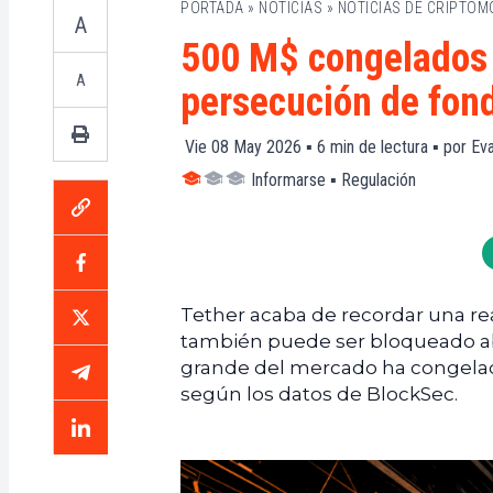
PORTADA
»
NOTICIAS
»
NOTICIAS DE CRIPTO
A
500 M$ congelados 
A
persecución de fon
Vie 08 May 2026 ▪
6
min de lectura ▪ por
Eva
Informarse
▪
Regulación
Tether acaba de recordar una rea
también puede ser bloqueado ab
grande del mercado ha congelad
según los datos de BlockSec.