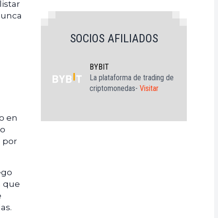
istar
 nunca
SOCIOS AFILIADOS
BYBIT
La plataforma de trading de
criptomonedas-
Visitar
do en
do
o por
ego
a que
e
as.