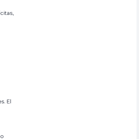
citas,
s. El
io