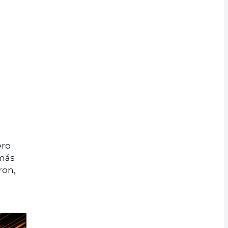
u
ero
 más
ron,