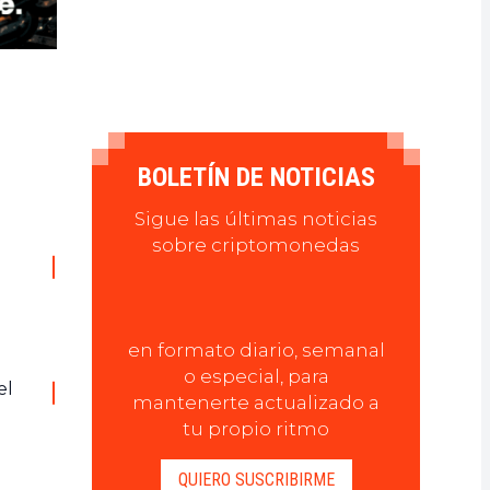
BOLETÍN DE NOTICIAS
Sigue las últimas noticias
sobre criptomonedas
en formato diario, semanal
o especial, para
el
mantenerte actualizado a
tu propio ritmo
QUIERO SUSCRIBIRME