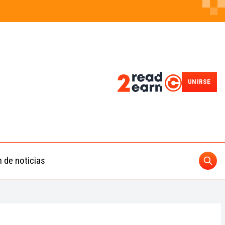
UNIRSE
n de noticias
Busc
ding
 IA
BUSCAR
nedas