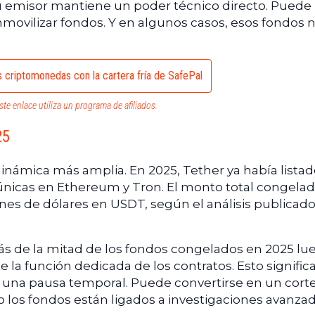
 su emisor mantiene un poder técnico directo. Puede l
nmovilizar fondos. Y en algunos casos, esos fondos
 criptomonedas con la cartera fría de SafePal
ste enlace utiliza un programa de afiliados.
25
 dinámica más amplia. En 2025, Tether ya había lista
únicas en Ethereum y Tron. El monto total congela
ones de dólares en USDT, según el análisis publicad
ás de la mitad de los fondos congelados en 2025 lu
 la función dedicada de los contratos. Esto signific
 una pausa temporal. Puede convertirse en un cort
 los fondos están ligados a investigaciones avanzad