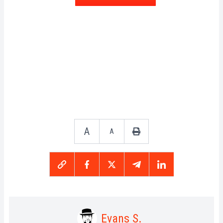
A
A
Evans S.