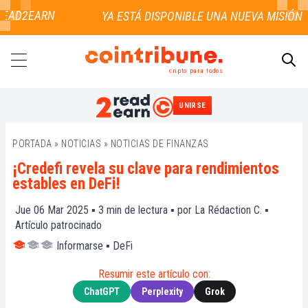
EAD2EARN
cripto para todos
UNIRSE
BUSCAR
PORTADA
»
NOTICIAS
»
NOTICIAS DE FINANZAS
¡Credefi revela su clave para rendimientos
estables en DeFi!
Jue 06 Mar 2025 ▪
3
min de lectura ▪ por
La Rédaction C.
▪
Artículo patrocinado
Informarse
▪
DeFi
Resumir este artículo con:
ChatGPT
Perplexity
Grok