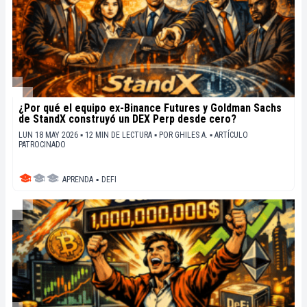
¿Por qué el equipo ex-Binance Futures y Goldman Sachs
de StandX construyó un DEX Perp desde cero?
LUN 18 MAY 2026 ▪ 12 MIN DE LECTURA ▪
POR
GHILES A.
▪
ARTÍCULO
PATROCINADO
APRENDA
▪
DEFI