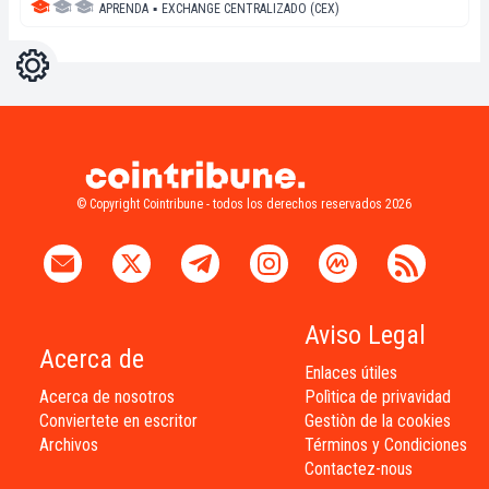
APRENDA
▪
EXCHANGE CENTRALIZADO (CEX)
Ajustes
Light
Dark
© Copyright Cointribune - todos los derechos reservados 2026
Aviso Legal
Acerca de
Enlaces útiles
Acerca de nosotros
Polìtica de privavidad
Conviertete en escritor
Gestiòn de la cookies
Archivos
Términos y Condiciones
Contactez-nous