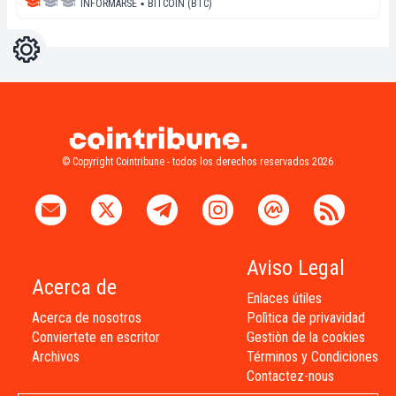
INFORMARSE
▪
BITCOIN (BTC)
Ajustes
Light
Dark
© Copyright Cointribune - todos los derechos reservados 2026
Aviso Legal
Acerca de
Enlaces útiles
Acerca de nosotros
Polìtica de privavidad
Conviertete en escritor
Gestiòn de la cookies
Archivos
Términos y Condiciones
Contactez-nous