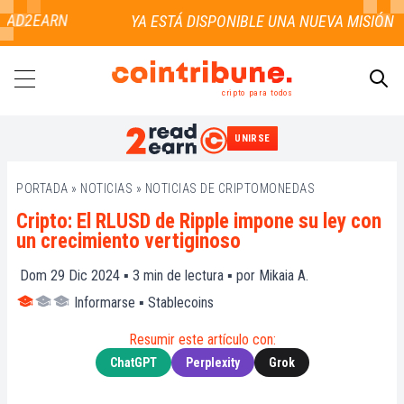
AD2EARN
cripto para todos
UNIRSE
BUSCAR
PORTADA
»
NOTICIAS
»
NOTICIAS DE CRIPTOMONEDAS
Cripto: El RLUSD de Ripple impone su ley con
un crecimiento vertiginoso
Dom 29 Dic 2024 ▪
3
min de lectura ▪ por
Mikaia A.
Informarse
▪
Stablecoins
Resumir este artículo con:
ChatGPT
Perplexity
Grok