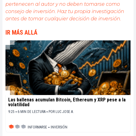
pertenecen al autor y no deben tomarse como
consejo de inversión. Haz tu propia investigación
antes de tomar cualquier decisión de inversión.
IR MÁS ALLÁ
Las ballenas acumulan Bitcoin, Ethereum y XRP pese a la
volatilidad
9:25 ▪ 6 MIN DE LECTURA ▪
POR
LUC JOSE A.
INFORMARSE
▪
INVERSIÓN