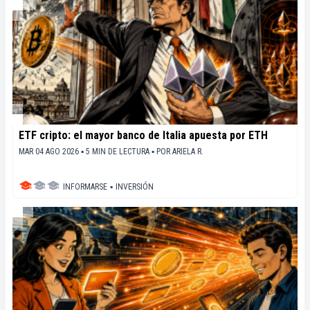
ETF cripto: el mayor banco de Italia apuesta por ETH
MAR 04 AGO 2026 ▪ 5 MIN DE LECTURA ▪
POR
ARIELA R.
INFORMARSE
▪
INVERSIÓN