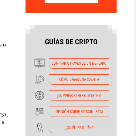
GUÍAS DE CRIPTO
tan
COMPRAR A TRAVÉS DE UN MERCADO
CÓMO CREAR UNA CUENTA
¿COMPRAR ETHEREUM (ETH)?
OPINIÓN SOBRE BITCOIN (BTC)
ST
.
la
¿QUIÉN ES QUIÉN?