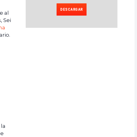
DESCARGAR
e al
, Sei
na
rio.
 la
de