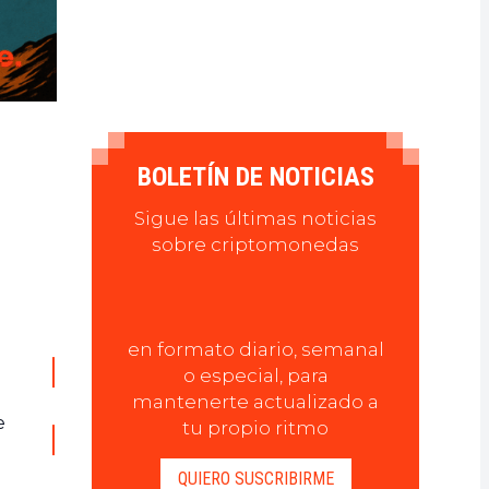
BOLETÍN DE NOTICIAS
Sigue las últimas noticias
sobre criptomonedas
en formato diario, semanal
o especial, para
mantenerte actualizado a
e
tu propio ritmo
QUIERO SUSCRIBIRME