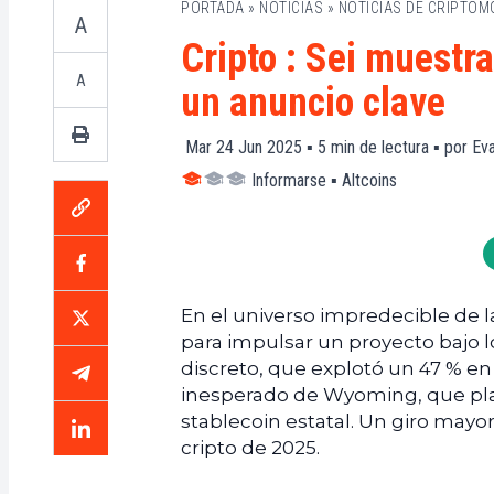
PORTADA
»
NOTICIAS
»
NOTICIAS DE CRIPTO
A
Cripto : Sei muestr
A
un anuncio clave
Mar 24 Jun 2025 ▪
5
min de lectura ▪ por
Eva
Informarse
▪
Altcoins
En el universo impredecible de l
para impulsar un proyecto bajo lo
discreto, que explotó un 47 % en
inesperado de Wyoming, que plan
stablecoin estatal. Un giro mayor
cripto de 2025.