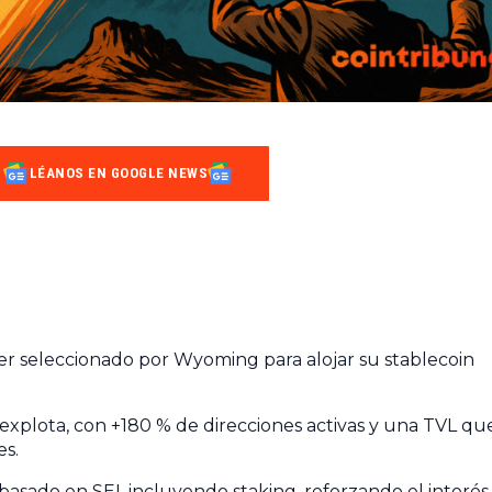
LÉANOS EN GOOGLE NEWS
 ser seleccionado por Wyoming para alojar su stablecoin
i explota, con +180 % de direcciones activas y una TVL qu
es.
asado en SEI, incluyendo staking, reforzando el interés