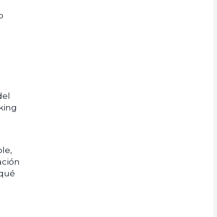
o
del
aking
le,
ación
 qué