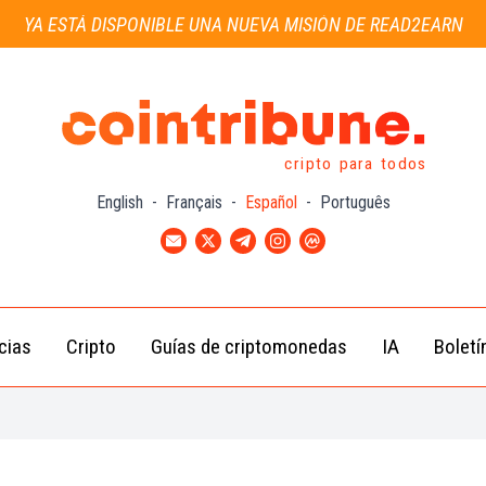
YA ESTÁ DISPONIBLE UNA NUEVA MISIÓN DE READ2EARN
cripto para todos
English
-
Français
-
Español
-
Português
cias
Cripto
Guías de criptomonedas
IA
Boletí
Noticias de
Bitcoin
Guías
Tra
Criptomonedas
(BTC)
para
con
Novatos
Noticias de
Ethereum
Celebridades
(ETH)
Guía de
Criptomo
Noticias
BNB