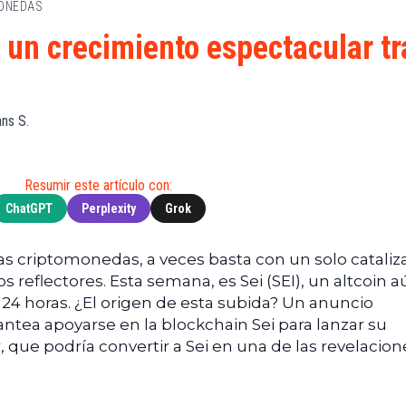
MONEDAS
de
(BNB)
Guía de
Exchanges
Compra
XRP
a un crecimiento espectacular tr
Noticias
(XRP)
Guía
Tec
Definitiva
Cardano
sobre
Noticias
(ADA)
DeFi
ns S.
de
Dogecoin
Finanzas
Guía
(DOGE)
de
Noticias
Mining
Resumir este artículo con:
de
ChatGPT
Perplexity
Grok
Web3
Guías
de
Trading
as criptomonedas, a veces basta con un solo cataliz
s reflectores. Esta semana, es Sei (SEI), un altcoin 
 24 horas. ¿El origen de esta subida? Un anuncio
tea apoyarse en la blockchain Sei para lanzar su
, que podría convertir a Sei en una de las revelacion