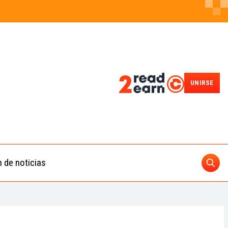
UNIRSE
n de noticias
Busc
ding
 IA
BUSCAR
nedas