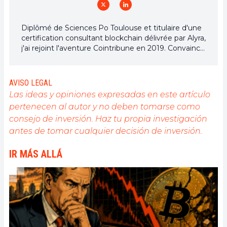
Diplômé de Sciences Po Toulouse et titulaire d'une
certification consultant blockchain délivrée par Alyra,
j'ai rejoint l'aventure Cointribune en 2019. Convaincu
du potentiel de la blockchain pour transformer de
nombreux secteurs de l'économie, j'ai pris
l'engagement de sensibiliser et d'informer le grand
AVISO LEGAL
public sur cet écosystème en constante évolution.
Las ideas y opiniones expresadas en este artículo
Mon objectif est de permettre à chacun de mieux
pertenecen al autor y no deben tomarse como
comprendre la blockchain et de saisir les
consejo de inversión. Haz tu propia investigación
opportunités qu'elle offre. Je m'efforce chaque jour
de fournir une analyse objective de l'actualité, de
antes de tomar cualquier decisión de inversión.
décrypter les tendances du marché, de relayer les
dernières innovations technologiques et de mettre
IR MÁS ALLÁ
en perspective les enjeux économiques et
sociétaux de cette révolution en marche.