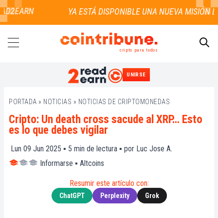
D2EARN
cripto para todos
UNIRSE
BUSCAR
PORTADA
»
NOTICIAS
»
NOTICIAS DE CRIPTOMONEDAS
Cripto: Un death cross sacude al XRP… Esto
es lo que debes vigilar
Lun 09 Jun 2025 ▪
5
min de lectura ▪ por
Luc Jose A.
Informarse
▪
Altcoins
Resumir este artículo con:
ChatGPT
Perplexity
Grok