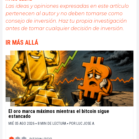
public sur cet écosystème en constante évolution.
Las ideas y opiniones expresadas en este artículo
Mon objectif est de permettre à chacun de mieux
pertenecen al autor y no deben tomarse como
comprendre la blockchain et de saisir les
consejo de inversión. Haz tu propia investigación
opportunités qu'elle offre. Je m'efforce chaque jour
de fournir une analyse objective de l'actualité, de
antes de tomar cualquier decisión de inversión.
décrypter les tendances du marché, de relayer les
dernières innovations technologiques et de mettre
IR MÁS ALLÁ
en perspective les enjeux économiques et
sociétaux de cette révolution en marche.
El oro marca máximos mientras el bitcoin sigue
estancado
MIÉ 05 AGO 2026 ▪ 8 MIN DE LECTURA ▪
POR
LUC JOSE A.