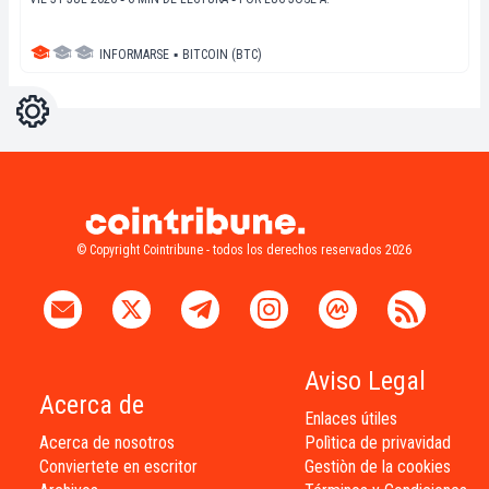
INFORMARSE
▪
BITCOIN (BTC)
Ajustes
Light
Dark
© Copyright Cointribune - todos los derechos reservados 2026
Aviso Legal
Acerca de
Enlaces útiles
Acerca de nosotros
Polìtica de privavidad
Conviertete en escritor
Gestiòn de la cookies