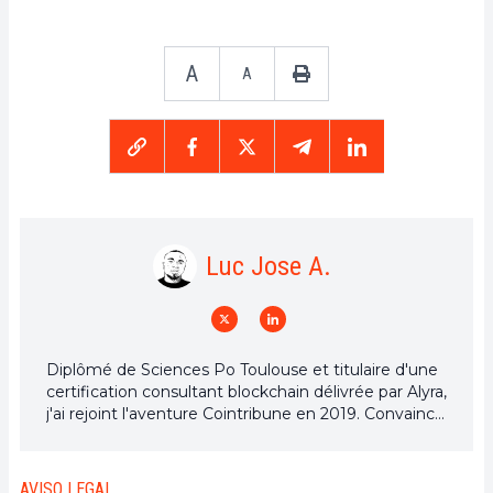
A
A
Luc Jose A.
Diplômé de Sciences Po Toulouse et titulaire d'une
certification consultant blockchain délivrée par Alyra,
j'ai rejoint l'aventure Cointribune en 2019. Convaincu
du potentiel de la blockchain pour transformer de
nombreux secteurs de l'économie, j'ai pris
l'engagement de sensibiliser et d'informer le grand
AVISO LEGAL