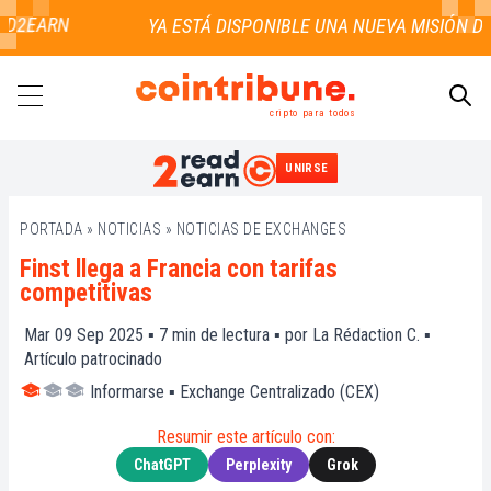
2EARN
cripto para todos
UNIRSE
BUSCAR
PORTADA
»
NOTICIAS
»
NOTICIAS DE EXCHANGES
Finst llega a Francia con tarifas
competitivas
Mar 09 Sep 2025 ▪
7
min de lectura ▪ por
La Rédaction C.
▪
Artículo patrocinado
Informarse
▪
Exchange Centralizado (CEX)
Resumir este artículo con:
ChatGPT
Perplexity
Grok