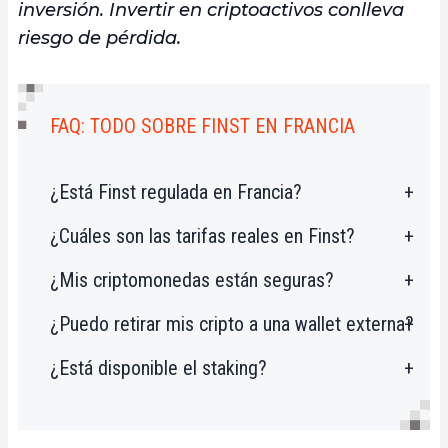
inversión. Invertir en criptoactivos conlleva
riesgo de pérdida.
FAQ: TODO SOBRE FINST EN FRANCIA
¿Está Finst regulada en Francia?
¿Cuáles son las tarifas reales en Finst?
Finst opera en Francia gracias a su
licencia europea MiCA
otorgada por la
¿Mis criptomonedas están seguras?
0,15% de tarifas de trading fijas
, sin
AFM neerlandesa, válida en toda la UE.
spread ni tarifas ocultas. Depósitos y
¿Puedo retirar mis cripto a una wallet externa?
Sí,
total segregación de activos
retiros SEPA gratuitos.
mediante una entidad custodio
¿Está disponible el staking?
Sí, Finst permite
transferencias a
independiente y conservación 1:1.
wallets externas
sin restricciones.
Prueba de reservas auditada disponible.
Sí,
staking flexible en 7 criptomonedas
con tasas competitivas según Finst.