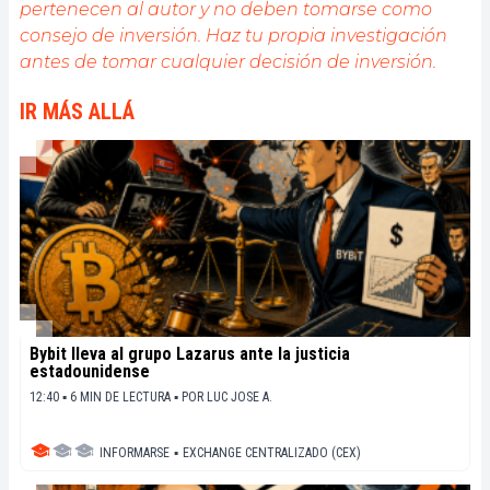
pertenecen al autor y no deben tomarse como
consejo de inversión. Haz tu propia investigación
antes de tomar cualquier decisión de inversión.
IR MÁS ALLÁ
Bybit lleva al grupo Lazarus ante la justicia
estadounidense
12:40 ▪ 6 MIN DE LECTURA ▪
POR
LUC JOSE A.
INFORMARSE
▪
EXCHANGE CENTRALIZADO (CEX)