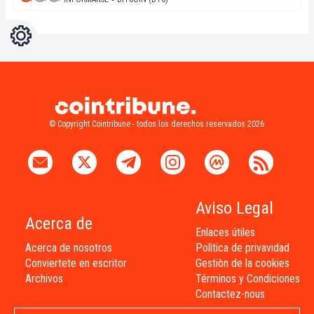
Ajustes
Light
Dark
© Copyright Cointribune - todos los derechos reservados 2026
Aviso Legal
Acerca de
Enlaces útiles
Acerca de nosotros
Polìtica de privavidad
Conviertete en escritor
Gestiòn de la cookies
Archivos
Términos y Condiciones
Contactez-nous