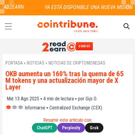
EAD2EARN
cripto para todos
UNIRSE
BUSCAR
PORTADA
»
NOTICIAS
»
NOTICIAS DE CRIPTOMONEDAS
OKB aumenta un 160% tras la quema de 65
M tokens y una actualización mayor de X
Layer
Mié 13 Ago 2025 ▪
4
min de lectura ▪ por
Gijs O.
Informarse
▪
Centralized Exchange (CEX)
Resumir este artículo con:
ChatGPT
Perplexity
Grok