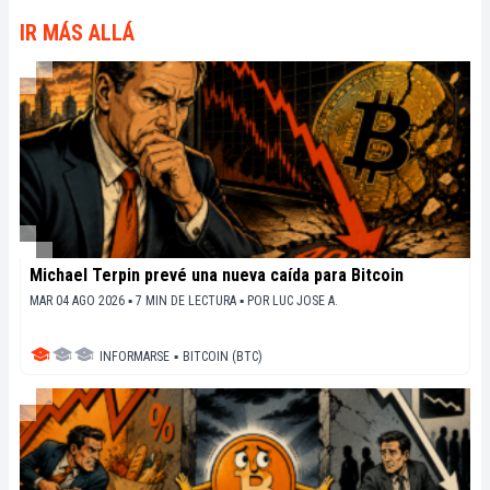
décrypter les tendances du marché, de relayer les
dernières innovations technologiques et de mettre
IR MÁS ALLÁ
en perspective les enjeux économiques et
sociétaux de cette révolution en marche.
Michael Terpin prevé una nueva caída para Bitcoin
MAR 04 AGO 2026 ▪ 7 MIN DE LECTURA ▪
POR
LUC JOSE A.
INFORMARSE
▪
BITCOIN (BTC)