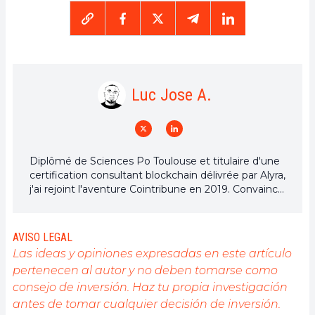
Luc Jose A.
Diplômé de Sciences Po Toulouse et titulaire d'une
certification consultant blockchain délivrée par Alyra,
j'ai rejoint l'aventure Cointribune en 2019. Convaincu
du potentiel de la blockchain pour transformer de
nombreux secteurs de l'économie, j'ai pris
l'engagement de sensibiliser et d'informer le grand
AVISO LEGAL
public sur cet écosystème en constante évolution.
Las ideas y opiniones expresadas en este artículo
Mon objectif est de permettre à chacun de mieux
pertenecen al autor y no deben tomarse como
comprendre la blockchain et de saisir les
consejo de inversión. Haz tu propia investigación
opportunités qu'elle offre. Je m'efforce chaque jour
de fournir une analyse objective de l'actualité, de
antes de tomar cualquier decisión de inversión.