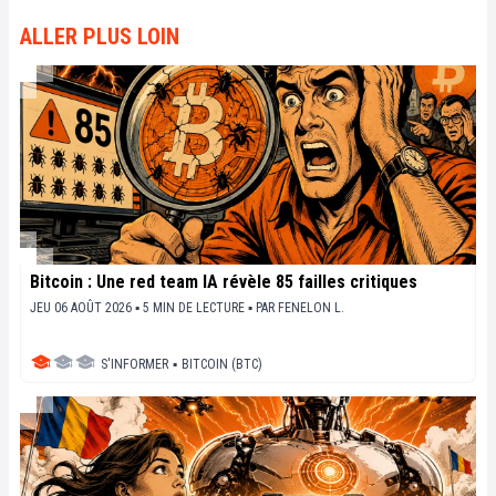
dernières innovations technologiques et de mettre
en perspective les enjeux économiques et
ALLER PLUS LOIN
sociétaux de cette révolution en marche.
Bitcoin : Une red team IA révèle 85 failles critiques
JEU 06 AOÛT 2026 ▪ 5 MIN DE LECTURE ▪
PAR
FENELON L.
S'INFORMER
▪
BITCOIN (BTC)