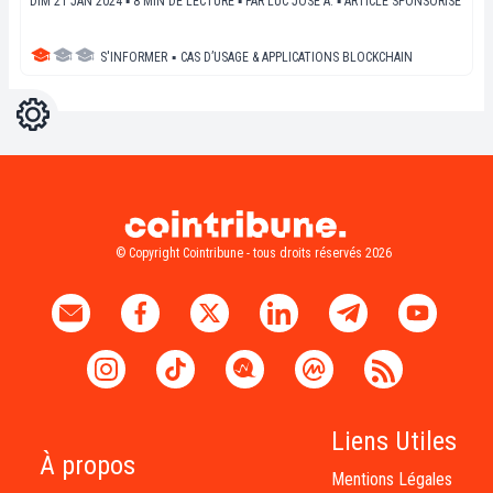
DIM 21 JAN 2024 ▪ 8 MIN DE LECTURE ▪
PAR
LUC JOSE A.
▪
ARTICLE SPONSORISÉ
S'INFORMER
▪
CAS D’USAGE & APPLICATIONS BLOCKCHAIN
Réglages
Light
Dark
© Copyright Cointribune - tous droits réservés 2026
Liens Utiles
À propos
Mentions Légales