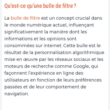
a.
Origine et définition du concept
Qu’est-ce qu’une bulle de filtre ?
b.
Fonctionnement des algorithmes et
personnalisation
La
bulle de filtre
est un concept crucial dans
2.
Les effets de la bulle de filtre sur la
le monde numérique actuel, influençant
diversité des opinions
significativement la manière dont les
3.
Comment éviter de tomber dans la bulle de
informations et les opinions sont
filtre ?
consommées sur internet. Cette bulle est le
a.
Stratégies pour diversifier les sources
résultat de la personnalisation algorithmique
d’information
mise en œuvre par les réseaux sociaux et les
b.
Republike, la solution de microblogging sans
moteurs de recherche comme Google, qui
bulle de filtre ?
façonnent l’expérience en ligne des
c.
Utilisation responsable des médias sociaux
utilisateurs en fonction de leurs préférences
4.
La blockchain, la solution idéale ?
passées et de leur comportement de
a.
Accès au capital
navigation.
5.
Conclusion