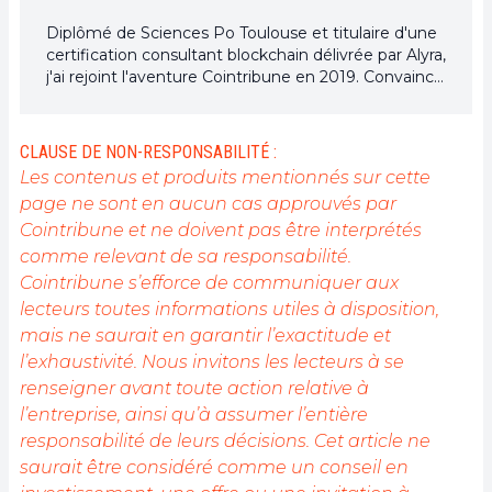
Diplômé de Sciences Po Toulouse et titulaire d'une
certification consultant blockchain délivrée par Alyra,
j'ai rejoint l'aventure Cointribune en 2019. Convaincu
du potentiel de la blockchain pour transformer de
nombreux secteurs de l'économie, j'ai pris
l'engagement de sensibiliser et d'informer le grand
CLAUSE DE NON-RESPONSABILITÉ :
public sur cet écosystème en constante évolution.
Les contenus et produits mentionnés sur cette
Mon objectif est de permettre à chacun de mieux
page ne sont en aucun cas approuvés par
comprendre la blockchain et de saisir les
Cointribune et ne doivent pas être interprétés
opportunités qu'elle offre. Je m'efforce chaque jour
de fournir une analyse objective de l'actualité, de
comme relevant de sa responsabilité.
décrypter les tendances du marché, de relayer les
Cointribune s’efforce de communiquer aux
dernières innovations technologiques et de mettre
lecteurs toutes informations utiles à disposition,
en perspective les enjeux économiques et
mais ne saurait en garantir l’exactitude et
sociétaux de cette révolution en marche.
l’exhaustivité. Nous invitons les lecteurs à se
renseigner avant toute action relative à
l’entreprise, ainsi qu’à assumer l’entière
responsabilité de leurs décisions. Cet article ne
saurait être considéré comme un conseil en