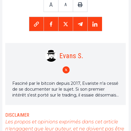
A
A
Evans S.
Fasciné par le bitcoin depuis 2017, Evariste n'a cessé
de se documenter sur le sujet. Si son premier
intérêt s'est porté sur le trading, il essaie désormais
activement d’appréhender toutes les avancées
centrées sur les cryptomonnaies. En tant que
rédacteur, il aspire à fournir en permanence un
DISCLAIMER
travail de haute qualité qui reflète l'état du secteur
Les propos et opinions exprimés dans cet article
dans son ensemble.
n'engagent que leur auteur, et ne doivent pas être