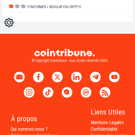
S'INFORMER
▪
REGULATION CRYPTO
Réglages
Light
Dark
© Copyright Cointribune - tous droits réservés 2026
Liens Utiles
À propos
Mentions Légales
Qui sommes-nous ?
Confidentialité