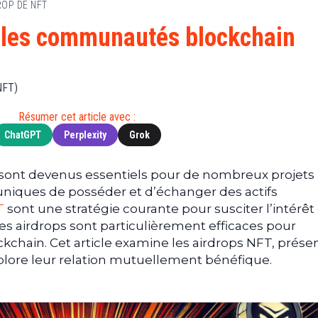
ROP DE NFT
Finance
(BNB)
Avancé
a
Actu
XRP
G
t les communautés blockchain
Web3
(XRP)
d
D
Actu
Cardano
Tech
(ADA)
G
NFT)
Actu
Dogecoin
i
Résumer cet article avec :
People
(DOGE)
G
ChatGPT
Perplexity
Grok
M
sont devenus essentiels pour de nombreux projets
G
uniques de posséder et d’échanger des actifs
T
T
sont une stratégie courante pour susciter l’intérêt 
T
es airdrops sont particulièrement efficaces pour
s
chain. Cet article examine les airdrops NFT, présen
s
ore leur relation mutuellement bénéfique.
B
T
s