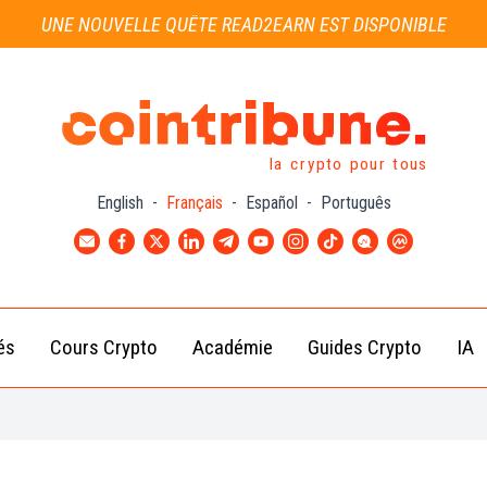
UNE NOUVELLE QUÊTE READ2EARN EST DISPONIBLE
la crypto pour tous
English
-
Français
-
Español
-
Português
és
Cours Crypto
Académie
Guides Crypto
IA
Actu
Bitcoin
Débutant
B
Crypto
(BTC)
d
Intermédiaire
Actu
Ethereum
G
Académie
Exchange
(ETH)
Cointribune
Actu
BNB
– section