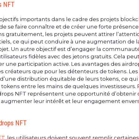
ps NFT
bjectifs importants dans le cadre des projets blockc
 de se faire connaître et de créer une forte présence
s gratuitement, les projets peuvent attirer l’attent
tiels, ce qui peut conduire à une augmentation de l
e projet. Un autre objectif est d’engager la communaut
lisateurs fidèles avec des jetons gratuits. Cela peu
er une participation active. Les avantages des airdro
s créateurs que pour les détenteurs de tokens. Les
d’une distribution équitable de leurs tokens, ce qui
de tokens entre les mains de quelques investisseurs.
irdrops NFT représentent une opportunité d’obtenir
t augmenter leur intérêt et leur engagement envers
irdrops NFT
FT
, les utilisateurs doivent souvent remplir certaines