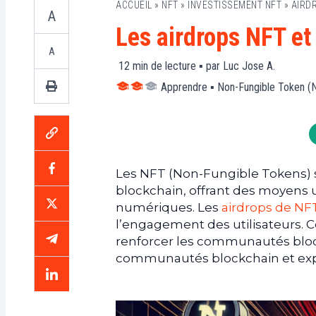
ACCUEIL
»
NFT
»
INVESTISSEMENT NFT
»
AIRD
A
Les airdrops NFT e
A
12
min de lecture ▪ par
Luc Jose A.
Apprendre
▪
Non-Fungible Token (
Les NFT (Non-Fungible Tokens) 
blockchain, offrant des moyens 
numériques. Les
airdrops de NF
l’engagement des utilisateurs. C
renforcer les communautés block
communautés blockchain et expl