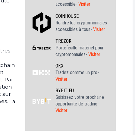
oute
accessible-
Visiter
COINHOUSE
Rendre les cryptomonnaies
accessibles à tous-
Visiter
TREZOR
Portefeuille matériel pour
tres
cryptomonnaies-
Visiter
kchain
OKX
et
Tradez comme un pro-
Visiter
t. Par
ation
BYBIT EU
 sur
Saisissez votre prochaine
es. La
opportunité de trading-
Visiter