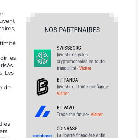
in
euvent
aires,
NOS PARTENAIRES
x
itimité
SWISSBORG
Investir dans les
oir les
cryptomonnaies en toute
risés
tranquillité-
Visiter
s. Les
BITPANDA
Investir en toute confiance-
on de
Visiter
BITVAVO
Trade the future-
Visiter
lles
COINBASE
ets
La liberté financière enfin