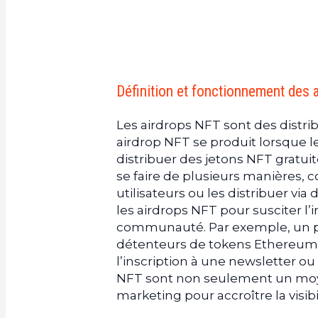
3.
Airdrops de NFT et communaut
a.
Engagement et participation
b.
Développement et croissance
c.
Stratégies de marketing et valo
Définition et fonctionnement des 
4.
Conclusion
Les airdrops NFT sont des distri
airdrop NFT se produit lorsque 
distribuer des jetons NFT gratuit
se faire de plusieurs manières,
utilisateurs ou les distribuer via
les airdrops NFT pour susciter l’i
communauté. Par exemple, un pr
détenteurs de tokens Ethereum q
l’inscription à une newsletter ou
NFT sont non seulement un moy
marketing pour accroître la visib