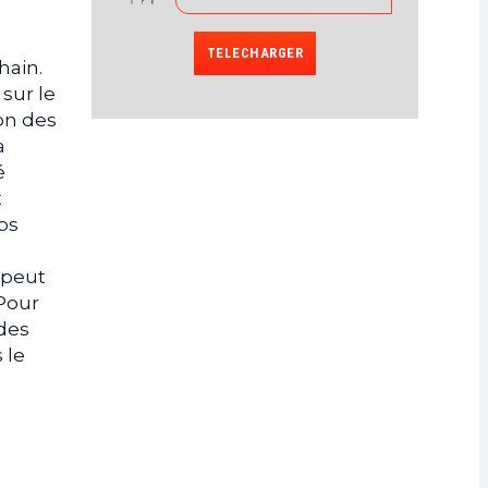
TELECHARGER
hain.
 sur le
ion des
a
é
t
ps
 peut
 Pour
 des
 le