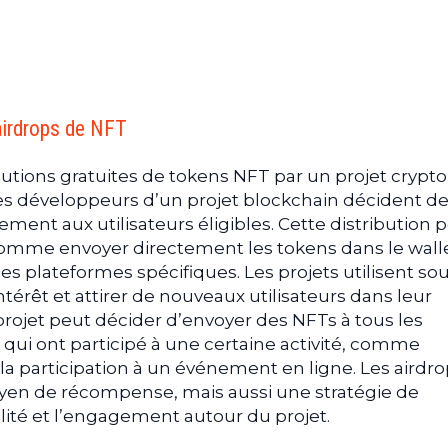
és blockchains : une relation mutuellement bénéfique
 des communautés
risation des projets
airdrops de NFT
butions gratuites de tokens NFT par un projet crypto
les développeurs d’un projet blockchain décident d
ement aux utilisateurs éligibles. Cette distribution 
 comme envoyer directement les tokens dans le wall
 des plateformes spécifiques. Les projets utilisent so
ntérêt et attirer de nouveaux utilisateurs dans leur
ojet peut décider d’envoyer des NFTs à tous les
ui ont participé à une certaine activité, comme
 la participation à un événement en ligne. Les airdr
en de récompense, mais aussi une stratégie de
ilité et l’engagement autour du projet.