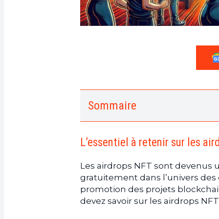
Sommaire
1.
L’essentiel à retenir sur les 
a.
Définition et fonctionnement d
L’essentiel à retenir sur les ai
b.
Objectifs et avantages des air
c.
Conditions de participation aux
Les airdrops NFT sont devenus 
2.
Ce qu’il faut savoir sur les 
gratuitement dans l’univers des 
a.
Définition et importance des 
promotion des projets blockchain
devez savoir sur les airdrops NFT
b.
Fonctionnement et rôle des c
c.
Impact des communautés sur le