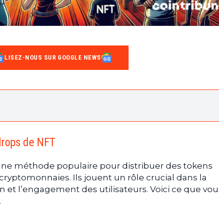
LISEZ-NOUS SUR GOOGLE NEWS
airdrops de NFT
es airdrops de NFT
rdrops de NFT
drops NFT
 airdrops NFT
une méthode populaire pour distribuer des tokens
communautés blockchain
cryptomonnaies. Ils jouent un rôle crucial dans la
communautés blockchain
 et l’engagement des utilisateurs. Voici ce que vou
.
ommunautés blockchain
s projets blockchain