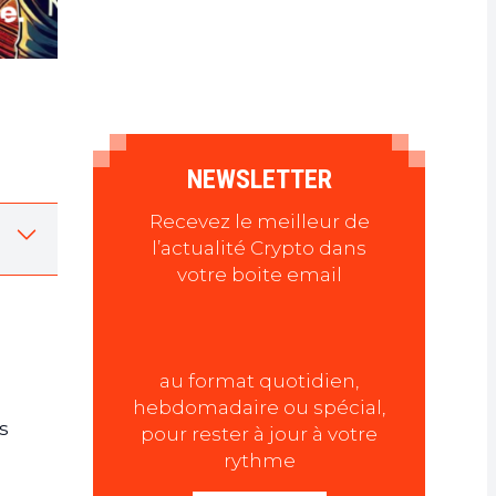
NEWSLETTER
Recevez le meilleur de
l’actualité Crypto dans
votre boite email
au format quotidien,
hebdomadaire ou spécial,
s
pour rester à jour à votre
rythme