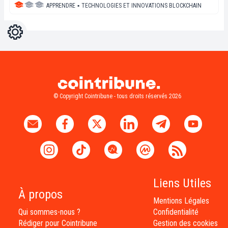
APPRENDRE
▪
TECHNOLOGIES ET INNOVATIONS BLOCKCHAIN
Réglages
Light
Dark
© Copyright Cointribune - tous droits réservés 2026
Liens Utiles
À propos
Mentions Légales
Qui sommes-nous ?
Confidentialité
Rédiger pour Cointribune
Gestion des cookies