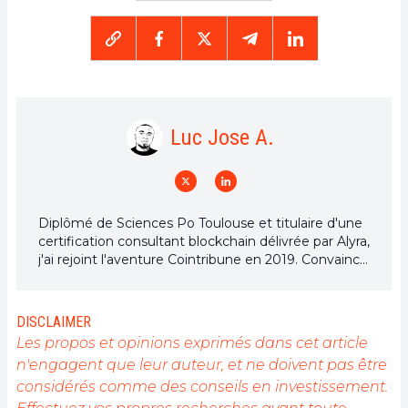
Luc Jose A.
Diplômé de Sciences Po Toulouse et titulaire d'une
certification consultant blockchain délivrée par Alyra,
j'ai rejoint l'aventure Cointribune en 2019. Convaincu
du potentiel de la blockchain pour transformer de
nombreux secteurs de l'économie, j'ai pris
l'engagement de sensibiliser et d'informer le grand
DISCLAIMER
public sur cet écosystème en constante évolution.
Les propos et opinions exprimés dans cet article
Mon objectif est de permettre à chacun de mieux
n'engagent que leur auteur, et ne doivent pas être
comprendre la blockchain et de saisir les
considérés comme des conseils en investissement.
opportunités qu'elle offre. Je m'efforce chaque jour
de fournir une analyse objective de l'actualité, de