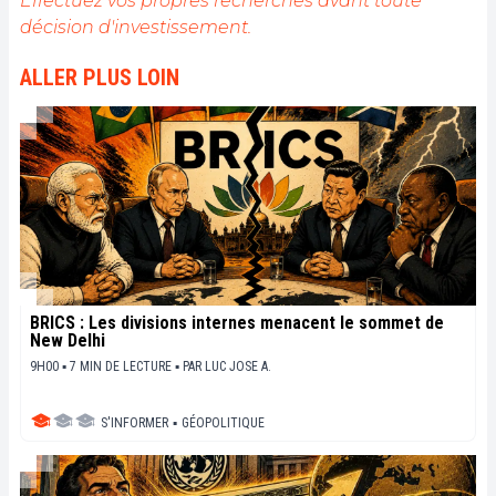
Effectuez vos propres recherches avant toute
décrypter les tendances du marché, de relayer les
décision d'investissement.
dernières innovations technologiques et de mettre
en perspective les enjeux économiques et
ALLER PLUS LOIN
sociétaux de cette révolution en marche.
BRICS : Les divisions internes menacent le sommet de
New Delhi
9H00 ▪ 7 MIN DE LECTURE ▪
PAR
LUC JOSE A.
S'INFORMER
▪
GÉOPOLITIQUE