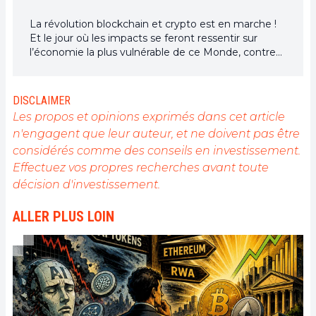
La révolution blockchain et crypto est en marche !
Et le jour où les impacts se feront ressentir sur
l’économie la plus vulnérable de ce Monde, contre
toute espérance, je dirai que j’y étais pour quelque
chose
DISCLAIMER
Les propos et opinions exprimés dans cet article
n'engagent que leur auteur, et ne doivent pas être
considérés comme des conseils en investissement.
Effectuez vos propres recherches avant toute
décision d'investissement.
ALLER PLUS LOIN