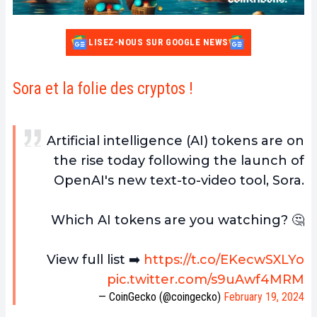
LISEZ-NOUS SUR GOOGLE NEWS
Sora et la folie des cryptos !
Artificial intelligence (AI) tokens are on
the rise today following the launch of
OpenAI's new text-to-video tool, Sora.
Which AI tokens are you watching? 🤔
View full list ➡️
https://t.co/EKecwSXLYo
pic.twitter.com/s9uAwf4MRM
— CoinGecko (@coingecko)
February 19, 2024