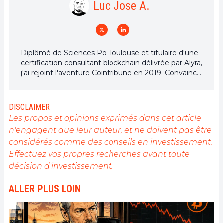
Luc Jose A.
Diplômé de Sciences Po Toulouse et titulaire d'une
certification consultant blockchain délivrée par Alyra,
j'ai rejoint l'aventure Cointribune en 2019. Convaincu
du potentiel de la blockchain pour transformer de
nombreux secteurs de l'économie, j'ai pris
l'engagement de sensibiliser et d'informer le grand
DISCLAIMER
public sur cet écosystème en constante évolution.
Les propos et opinions exprimés dans cet article
Mon objectif est de permettre à chacun de mieux
n'engagent que leur auteur, et ne doivent pas être
comprendre la blockchain et de saisir les
considérés comme des conseils en investissement.
opportunités qu'elle offre. Je m'efforce chaque jour
de fournir une analyse objective de l'actualité, de
Effectuez vos propres recherches avant toute
décrypter les tendances du marché, de relayer les
décision d'investissement.
dernières innovations technologiques et de mettre
en perspective les enjeux économiques et
ALLER PLUS LOIN
sociétaux de cette révolution en marche.