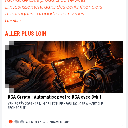
l’achat de tous produits ou services.
L’investissement dans des actifs financiers
numériques comporte des risques.
Lire plus
ALLER PLUS LOIN
DCA Crypto : Automatisez votre DCA avec Bybit
VEN 20 FÉV 2026 ▪ 12 MIN DE LECTURE ▪
PAR
LUC JOSE A.
▪
ARTICLE
SPONSORISÉ
APPRENDRE
▪
FONDAMENTAUX