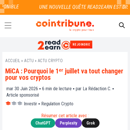
ONIBLE
la crypto pour tous
REJOINDRE
RECHERCHER
ACCUEIL
»
ACTU
»
ACTU CRYPTO
MiCA : Pourquoi le 1ᵉʳ juillet va tout changer
pour vos cryptos
mar 30 Juin 2026 ▪
6
min de lecture ▪ par
La Rédaction C.
▪
Article sponsorisé
Investir
▪
Regulation Crypto
Résumer cet article avec :
ChatGPT
Perplexity
Grok