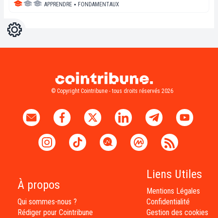
APPRENDRE
▪
FONDAMENTAUX
Réglages
Light
Dark
© Copyright Cointribune - tous droits réservés 2026
Liens Utiles
À propos
Mentions Légales
Qui sommes-nous ?
Confidentialité
Rédiger pour Cointribune
Gestion des cookies