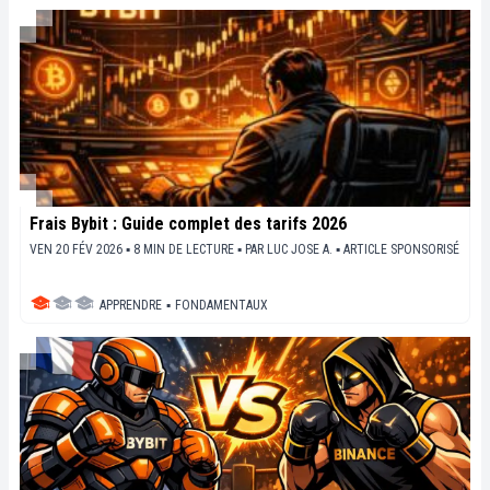
Frais Bybit : Guide complet des tarifs 2026
VEN 20 FÉV 2026 ▪ 8 MIN DE LECTURE ▪
PAR
LUC JOSE A.
▪
ARTICLE SPONSORISÉ
APPRENDRE
▪
FONDAMENTAUX