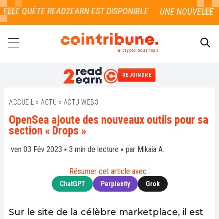
LLE QUÊTE READ2EARN EST DISPONIBLE
la crypto pour tous
REJOINDRE
RECHERCHER
ACCUEIL
»
ACTU
»
ACTU WEB3
OpenSea ajoute des nouveaux outils pour sa
section « Drops »
ven 03 Fév 2023 ▪
3
min de lecture ▪ par
Mikaia A.
Résumer cet article avec :
ChatGPT
Perplexity
Grok
Sur le site de la célèbre marketplace, il est