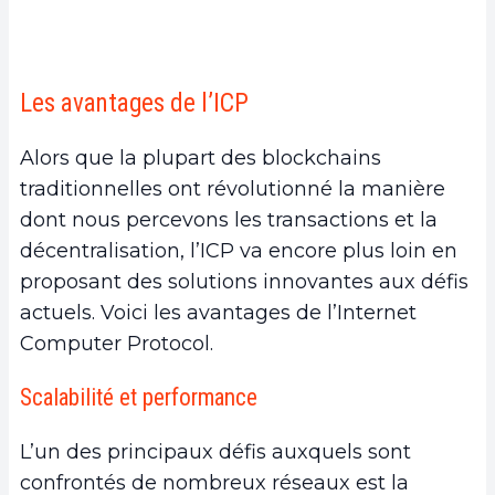
c.
L’avenir incertain de l’ICP dans le marché
crypto
5.
L’avenir de l’ICP et de la blockchain
Les avantages de l’ICP
a.
Les développements futurs prévus pour l’ICP
b.
Comment l’ICP pourrait-il remodeler l’avenir de
Alors que la plupart des blockchains
la technologie blockchain ?
traditionnelles ont révolutionné la manière
c.
Les opportunités pour les investisseurs, les
dont nous percevons les transactions et la
développeurs et les entreprises
décentralisation, l’ICP va encore plus loin en
6.
Conclusion
proposant des solutions innovantes aux défis
actuels. Voici les avantages de l’Internet
Computer Protocol.
Scalabilité et performance
L’un des principaux défis auxquels sont
confrontés de nombreux réseaux est la