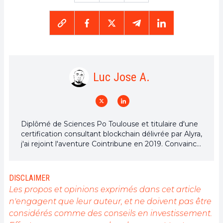
Luc Jose A.
Diplômé de Sciences Po Toulouse et titulaire d'une
certification consultant blockchain délivrée par Alyra,
j'ai rejoint l'aventure Cointribune en 2019. Convaincu
du potentiel de la blockchain pour transformer de
nombreux secteurs de l'économie, j'ai pris
l'engagement de sensibiliser et d'informer le grand
DISCLAIMER
public sur cet écosystème en constante évolution.
Les propos et opinions exprimés dans cet article
Mon objectif est de permettre à chacun de mieux
n'engagent que leur auteur, et ne doivent pas être
comprendre la blockchain et de saisir les
considérés comme des conseils en investissement.
opportunités qu'elle offre. Je m'efforce chaque jour