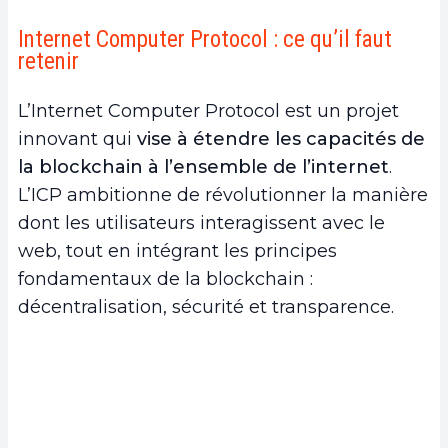
retenir
Internet Computer Protocol : ce qu’il faut
2.
Les avantages de l’ICP
retenir
a.
Scalabilité et performance
b.
Sécurité renforcée et décentralisation
L’Internet Computer Protocol est un projet
c.
Interopérabilité
innovant qui
vise à étendre les capacités de
d.
Économie de coûts et efficacité énergétique
la blockchain à l’ensemble de l’internet
.
3.
Comment l’ICP transforme-t-il le paysage
L’ICP ambitionne de révolutionner la manière
de la blockchain ?
dont les utilisateurs interagissent avec le
a.
L’ICP comme solution aux problèmes actuels
web, tout en intégrant les principes
b.
Les cas d’utilisation révolutionnaires de l’ICP
fondamentaux de la blockchain :
c.
L’impact de l’ICP sur l’adoption de la blockchain
décentralisation, sécurité et transparence.
4.
Les défis et critiques de l’ICP
a.
Les préoccupations concernant la
centralisation potentielle
b.
Les défis techniques et les obstacles à
l’adoption