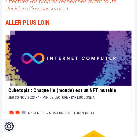
de fournir une analyse objective de l'actualité, de
Effectuez vos propres recherches avant toute
décrypter les tendances du marché, de relayer les
décision d'investissement.
dernières innovations technologiques et de mettre
en perspective les enjeux économiques et
ALLER PLUS LOIN
sociétaux de cette révolution en marche.
Cubetopia : Chaque île (monde) est un NFT mutable
JEU 30 NOV 2023 ▪ 14 MIN DE LECTURE ▪
PAR
LUC JOSE A.
APPRENDRE
▪
NON-FUNGIBLE TOKEN (NFT)
Réglages
Light
Dark