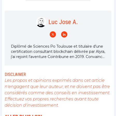
Luc Jose A.
Diplômé de Sciences Po Toulouse et titulaire d'une
certification consultant blockchain délivrée par Alyra,
j'ai rejoint l'aventure Cointribune en 2019. Convaincu
du potentiel de la blockchain pour transformer de
nombreux secteurs de l'économie, j'ai pris
l'engagement de sensibiliser et d'informer le grand
DISCLAIMER
public sur cet écosystème en constante évolution.
Les propos et opinions exprimés dans cet article
Mon objectif est de permettre à chacun de mieux
n'engagent que leur auteur, et ne doivent pas être
comprendre la blockchain et de saisir les
considérés comme des conseils en investissement.
opportunités qu'elle offre. Je m'efforce chaque jour
de fournir une analyse objective de l'actualité, de
Effectuez vos propres recherches avant toute
décrypter les tendances du marché, de relayer les
décision d'investissement.
dernières innovations technologiques et de mettre
en perspective les enjeux économiques et