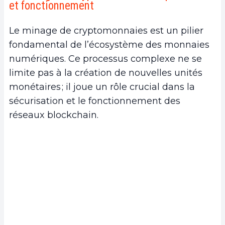
et fonctionnement
blockchain
b.
Création de nouvelles unités de monnaie
Le minage de cryptomonnaies est un pilier
c.
Impact sur la sécurité du réseau
fondamental de l’écosystème des monnaies
2.
Les défis actuels du minage de cryptos
numériques. Ce processus complexe ne se
a.
Consommation énergétique et impact
limite pas à la création de nouvelles unités
environnemental
monétaires ; il joue un rôle crucial dans la
b.
Réglementations gouvernementales et
sécurisation et le fonctionnement des
restrictions
réseaux blockchain.
c.
Concurrence accrue et rentabilité du minage
3.
Innovations et avancées technologiques
a.
Amélioration de l’efficacité énergétique des
équipements de minage
b.
Adoption de nouvelles méthodes de
consensus
c.
Intégration de l’intelligence artificielle dans le
minage