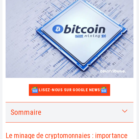
LISEZ-NOUS SUR GOOGLE NEWS
Sommaire
1.
Le minage de cryptomonnaies : importance
et fonctionnement
Le minage de cryptomonnaies : importance
a.
Validation des transactions sur le réseau