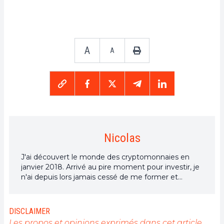
A
A
Nicolas
J'ai découvert le monde des cryptomonnaies en
janvier 2018. Arrivé au pire moment pour investir, je
n'ai depuis lors jamais cessé de me former et
partage désormais mes connaissances afin de
faciliter l'adoption des cryptos.
DISCLAIMER
Les propos et opinions exprimés dans cet article