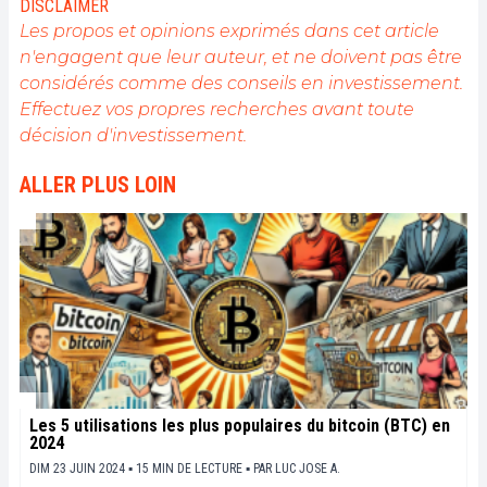
DISCLAIMER
public sur cet écosystème en constante évolution.
Les propos et opinions exprimés dans cet article
Mon objectif est de permettre à chacun de mieux
n'engagent que leur auteur, et ne doivent pas être
comprendre la blockchain et de saisir les
considérés comme des conseils en investissement.
opportunités qu'elle offre. Je m'efforce chaque jour
de fournir une analyse objective de l'actualité, de
Effectuez vos propres recherches avant toute
décrypter les tendances du marché, de relayer les
décision d'investissement.
dernières innovations technologiques et de mettre
en perspective les enjeux économiques et
ALLER PLUS LOIN
sociétaux de cette révolution en marche.
Les 5 utilisations les plus populaires du bitcoin (BTC) en
2024
DIM 23 JUIN 2024 ▪ 15 MIN DE LECTURE ▪
PAR
LUC JOSE A.