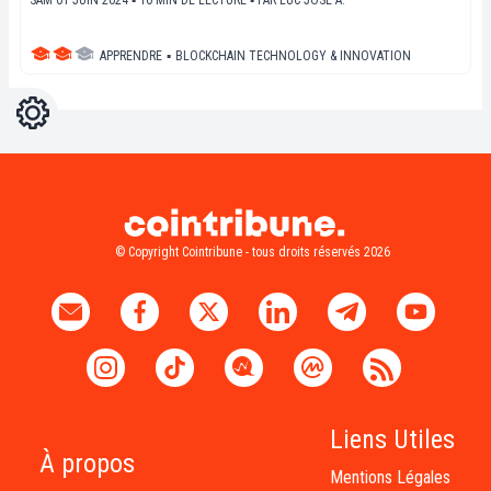
SAM 01 JUIN 2024 ▪ 10 MIN DE LECTURE ▪
PAR
LUC JOSE A.
APPRENDRE
▪
BLOCKCHAIN TECHNOLOGY & INNOVATION
Réglages
Light
Dark
© Copyright Cointribune - tous droits réservés 2026
Liens Utiles
À propos
Mentions Légales