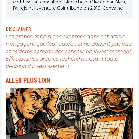
certification consultant blockchain délivrée par Alyra,
j'ai rejoint l'aventure Cointribune en 2019. Convaincu
du potentiel de la blockchain pour transformer de
nombreux secteurs de l'économie, j'ai pris
l'engagement de sensibiliser et d'informer le grand
DISCLAIMER
public sur cet écosystème en constante évolution.
Les propos et opinions exprimés dans cet article
Mon objectif est de permettre à chacun de mieux
n'engagent que leur auteur, et ne doivent pas être
comprendre la blockchain et de saisir les
considérés comme des conseils en investissement.
opportunités qu'elle offre. Je m'efforce chaque jour
de fournir une analyse objective de l'actualité, de
Effectuez vos propres recherches avant toute
décrypter les tendances du marché, de relayer les
décision d'investissement.
dernières innovations technologiques et de mettre
en perspective les enjeux économiques et
ALLER PLUS LOIN
sociétaux de cette révolution en marche.