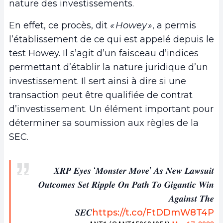
nature des investissements.
En effet, ce procès, dit
« Howey »
, a permis
l’établissement de ce qui est appelé depuis le
test Howey. Il s’agit d’un faisceau d’indices
permettant d’établir la nature juridique d’un
investissement. Il sert ainsi à dire si une
transaction peut être qualifiée de contrat
d’investissement. Un élément important pour
déterminer sa soumission aux règles de la
SEC.
𝑿𝑹𝑷 𝑬𝒚𝒆𝒔 ‘𝑴𝒐𝒏𝒔𝒕𝒆𝒓 𝑴𝒐𝒗𝒆’ 𝑨𝒔 𝑵𝒆𝒘 𝑳𝒂𝒘𝒔𝒖𝒊𝒕
𝑶𝒖𝒕𝒄𝒐𝒎𝒆𝒔 𝑺𝒆𝒕 𝑹𝒊𝒑𝒑𝒍𝒆 𝑶𝒏 𝑷𝒂𝒕𝒉 𝑻𝒐 𝑮𝒊𝒈𝒂𝒏𝒕𝒊𝒄 𝑾𝒊𝒏
𝑨𝒈𝒂𝒊𝒏𝒔𝒕 𝑻𝒉𝒆
𝑺𝑬𝑪
https://t.co/FtDDmW8T4P