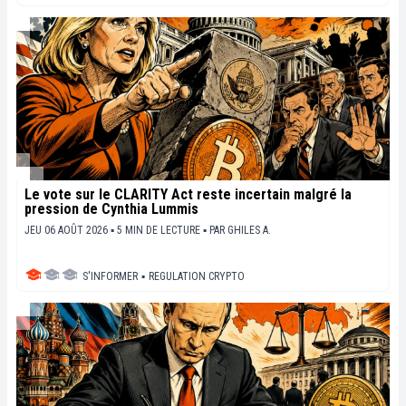
Le vote sur le CLARITY Act reste incertain malgré la
pression de Cynthia Lummis
JEU 06 AOÛT 2026 ▪ 5 MIN DE LECTURE ▪
PAR
GHILES A.
S'INFORMER
▪
REGULATION CRYPTO