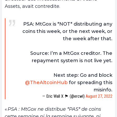
Assets, avait contredite.
PSA: MtGox is *NOT* distributing any
coins this week, or the next week, or
the week after that.
Source: I’m a MtGox creditor. The
repayment system is not live yet.
Next step: Go and block
@TheAltcoinHub
for spreading this
misinfo.
— Eric Wall X 🏴 (@ercwl)
August 27, 2022
«
PSA : MtGox ne distribue *PAS* de coins
cette semaine ni la semaine suivante, ni