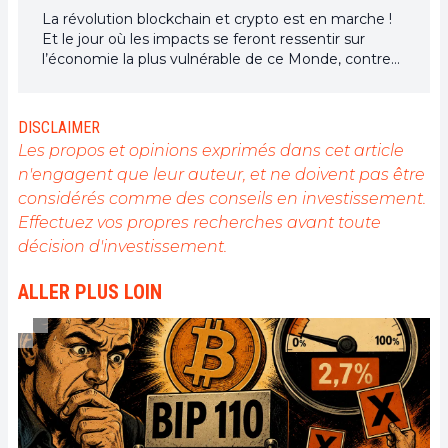
La révolution blockchain et crypto est en marche !
Et le jour où les impacts se feront ressentir sur
l’économie la plus vulnérable de ce Monde, contre
toute espérance, je dirai que j’y étais pour quelque
chose
DISCLAIMER
Les propos et opinions exprimés dans cet article
n'engagent que leur auteur, et ne doivent pas être
considérés comme des conseils en investissement.
Effectuez vos propres recherches avant toute
décision d'investissement.
ALLER PLUS LOIN