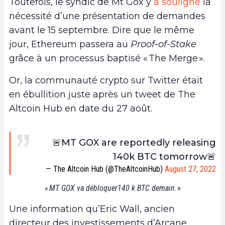
Toutefois, le syndic de Mt Gox y
a souligné
la
nécessité d’une présentation de demandes
avant le 15 septembre. Dire que le même
jour, Ethereum passera au
Proof-of-Stake
grâce à un processus baptisé « The Merge ».
Or, la communauté crypto sur Twitter était
en ébullition juste après un tweet de The
Altcoin Hub en date du 27 août.
🚨MT GOX are reportedly releasing
140k BTC tomorrow🚨
— The Altcoin Hub (@TheAltcoinHub)
August 27, 2022
«
MT GOX va débloquer140 k BTC demain
. »
Une information qu’Eric Wall, ancien
directeur des investissements d’Arcane