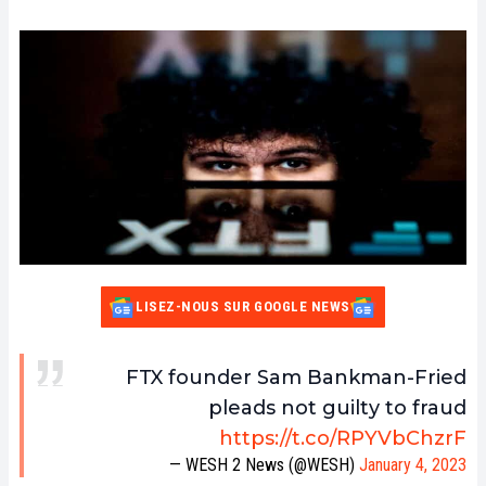
LISEZ-NOUS SUR GOOGLE NEWS
FTX founder Sam Bankman-Fried
pleads not guilty to fraud
https://t.co/RPYVbChzrF
— WESH 2 News (@WESH)
January 4, 2023