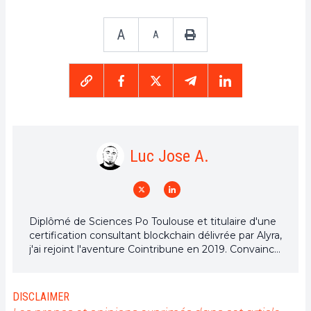
A
A
Luc Jose A.
Diplômé de Sciences Po Toulouse et titulaire d'une
certification consultant blockchain délivrée par Alyra,
j'ai rejoint l'aventure Cointribune en 2019. Convaincu
du potentiel de la blockchain pour transformer de
nombreux secteurs de l'économie, j'ai pris
l'engagement de sensibiliser et d'informer le grand
DISCLAIMER
public sur cet écosystème en constante évolution.