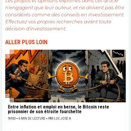
Les propos et opinions exprimés dans cet article
Mon objectif est de permettre à chacun de mieux
n'engagent que leur auteur, et ne doivent pas être
comprendre la blockchain et de saisir les
considérés comme des conseils en investissement.
opportunités qu'elle offre. Je m'efforce chaque jour
de fournir une analyse objective de l'actualité, de
Effectuez vos propres recherches avant toute
décrypter les tendances du marché, de relayer les
décision d'investissement.
dernières innovations technologiques et de mettre
en perspective les enjeux économiques et
ALLER PLUS LOIN
sociétaux de cette révolution en marche.
Entre inflation et emploi en berne, le Bitcoin reste
prisonnier de son étroite fourchette
9H00 ▪ 6 MIN DE LECTURE ▪
PAR
LUC JOSE A.