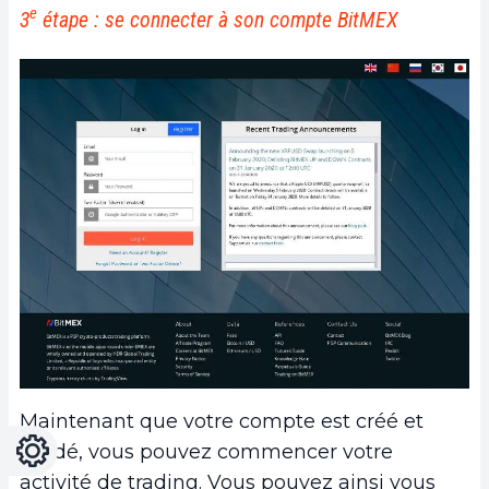
e
3
étape : se connecter à son compte BitMEX
Maintenant que votre compte est créé et
Réglages
Light
Dark
validé, vous pouvez commencer votre
activité de trading. Vous pouvez ainsi vous