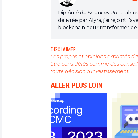
Diplômé de Sciences Po Toulouse 
délivrée par Alyra, j'ai rejoint 
blockchain pour transformer de 
de sensibiliser et d'informer le
Mon objectif est de permettre à
DISCLAIMER
opportunités qu'elle offre. Je m
Les propos et opinions exprimés dan
l'actualité, de décrypter les te
être considérés comme des conseils
technologiques et de mettre en 
toute décision d'investissement.
révolution en marche.
ALLER PLUS LOIN