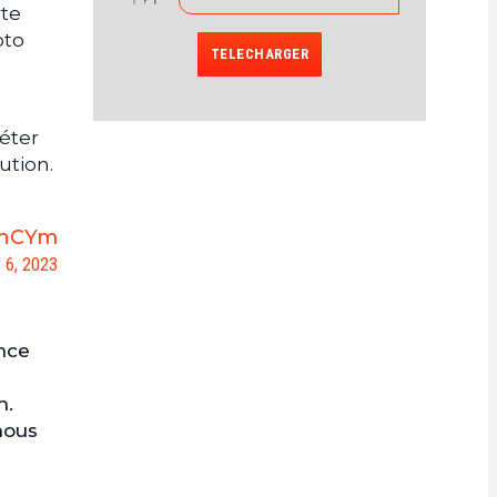
rte
pto
TELECHARGER
léter
ution.
6hCYm
 6, 2023
ance
n.
nous