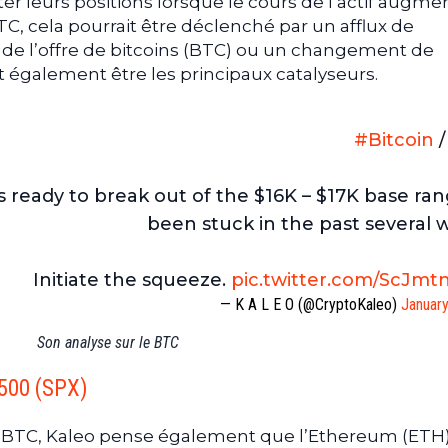
er leurs positions lorsque le cours de l’actif augme
, cela pourrait être déclenché par un afflux de
de l’offre de bitcoins (BTC) ou un changement de
également être les principaux catalyseurs.
#Bitcoin
is ready to break out of the $16K – $17K base rang
been stuck in the past several 
Initiate the squeeze.
pic.twitter.com/ScJm
— K A L E O (@CryptoKaleo)
January
Son analyse sur le BTC
 500 (SPX)
e BTC, Kaleo pense également que l’Ethereum (ETH)