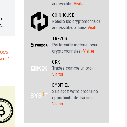
accessible-
Visiter
COINHOUSE
a
Rendre les cryptomonnaies
t
accessibles à tous-
Visiter
TREZOR
les
Portefeuille matériel pour
cryptomonnaies-
Visiter
 pas
vant
tte
OKX
Tradez comme un pro-
Visiter
BYBIT EU
Saisissez votre prochaine
opportunité de trading-
Visiter