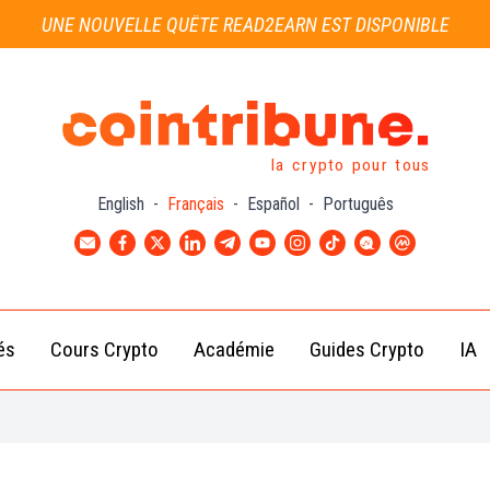
UNE NOUVELLE QUÊTE READ2EARN EST DISPONIBLE
la crypto pour tous
English
-
Français
-
Español
-
Português
és
Cours Crypto
Académie
Guides Crypto
IA
Actu
Bitcoin
Débutant
B
Crypto
(BTC)
d
Intermédiaire
Actu
Ethereum
G
Académie
Exchange
(ETH)
Cointribune
Actu
BNB
– section