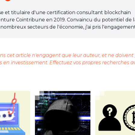
et titulaire d'une certification consultant blockchain
l'aventure Cointribune en 2019. Convaincu du potentiel de l
nombreux secteurs de l'économie, j'ai pris l'engagemen
 grand public sur cet écosystème en constante évolution.
 chacun de mieux comprendre la blockchain et de saisir 
'efforce chaque jour de fournir une analyse objective de
s cet article n'engagent que leur auteur, et ne doivent
ndances du marché, de relayer les dernières innovations
 en investissement. Effectuez vos propres recherches a
perspective les enjeux économiques et sociétaux de ce