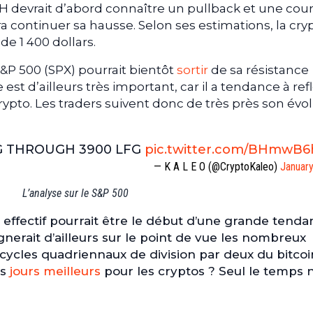
’ETH devrait d’abord connaître un pullback et une cou
rra continuer sa hausse. Selon ses estimations, la cry
de 1 400 dollars.
&P 500 (SPX) pourrait bientôt
sortir
de sa résistance
 est d’ailleurs très important, car il a tendance à ref
to. Les traders suivent donc de très près son évol
G THROUGH 3900 LFG
pic.twitter.com/BHmwB
— K A L E O (@CryptoKaleo)
January
L’analyse sur le S&P 500
est effectif pourrait être le début d’une grande tend
ignerait d’ailleurs sur le point de vue les nombreux
 cycles quadriennaux de division par deux du bitcoi
es
jours meilleurs
pour les cryptos ? Seul le temps 