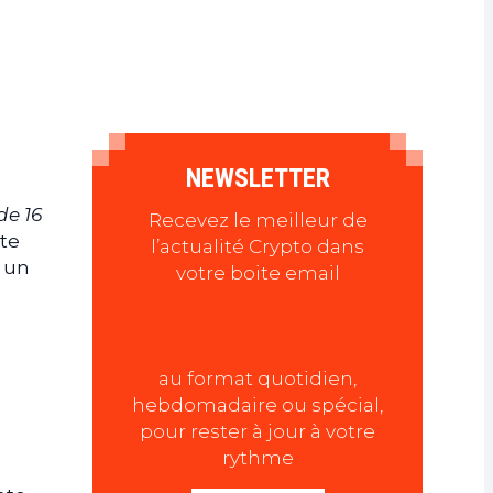
NEWSLETTER
de 16
Recevez le meilleur de
ste
l’actualité Crypto dans
e un
votre boite email
au format quotidien,
hebdomadaire ou spécial,
pour rester à jour à votre
rythme