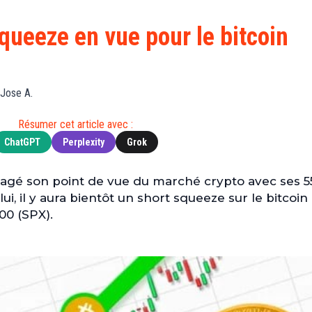
Finance
(BNB)
Avancé
a
Actu
XRP
G
squeeze en vue pour le bitcoin
Web3
(XRP)
d
D
Actu
Cardano
Tech
(ADA)
G
Jose A.
Actu
Dogecoin
i
People
(DOGE)
Résumer cet article avec :
G
ChatGPT
Perplexity
Grok
M
tagé son point de vue du marché crypto avec ses 5
G
lui, il y aura bientôt un short squeeze sur le bitcoin
T
500 (SPX).
T
s
s
B
T
s