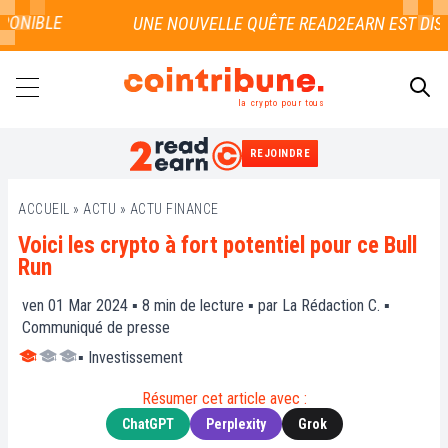
NIBLE
la crypto pour tous
REJOINDRE
RECHERCHER
ACCUEIL
»
ACTU
»
ACTU FINANCE
Voici les crypto à fort potentiel pour ce Bull
Run
ven 01 Mar 2024 ▪
8
min de lecture ▪ par
La Rédaction C.
▪
Communiqué de presse
▪
Investissement
Résumer cet article avec :
ChatGPT
Perplexity
Grok