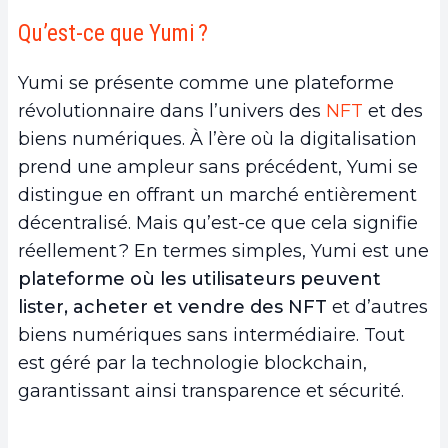
2.
Comment fonctionne Yumi ?
Qu’est-ce que Yumi ?
a.
Inscription et création de compte
b.
Listing des NFT et biens numériques
Yumi se présente comme une plateforme
3.
Les avantages de Yumi par rapport aux
révolutionnaire dans l’univers des
NFT
et des
autres marchés NFT
biens numériques. À l’ère où la digitalisation
a.
Transparence des prix
prend une ampleur sans précédent, Yumi se
b.
Diversité des produits disponibles
distingue en offrant un marché entièrement
c.
Sécurité et décentralisation
décentralisé. Mais qu’est-ce que cela signifie
4.
Conclusion
réellement ? En termes simples, Yumi est une
plateforme où les utilisateurs peuvent
lister, acheter et vendre des NFT
et d’autres
biens numériques sans intermédiaire. Tout
est géré par la technologie blockchain,
garantissant ainsi transparence et sécurité.