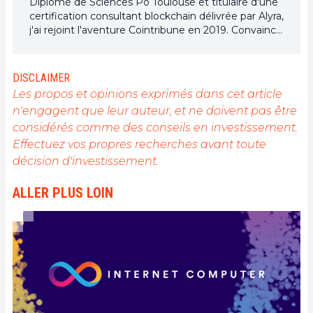
Diplômé de Sciences Po Toulouse et titulaire d'une
certification consultant blockchain délivrée par Alyra,
j'ai rejoint l'aventure Cointribune en 2019. Convaincu
du potentiel de la blockchain pour transformer de
nombreux secteurs de l'économie, j'ai pris
l'engagement de sensibiliser et d'informer le grand
DISCLAIMER
public sur cet écosystème en constante évolution.
Les propos et opinions exprimés dans cet article
Mon objectif est de permettre à chacun de mieux
n'engagent que leur auteur, et ne doivent pas être
comprendre la blockchain et de saisir les
considérés comme des conseils en investissement.
opportunités qu'elle offre. Je m'efforce chaque jour
de fournir une analyse objective de l'actualité, de
Effectuez vos propres recherches avant toute
décrypter les tendances du marché, de relayer les
décision d'investissement.
dernières innovations technologiques et de mettre
en perspective les enjeux économiques et
ALLER PLUS LOIN
sociétaux de cette révolution en marche.