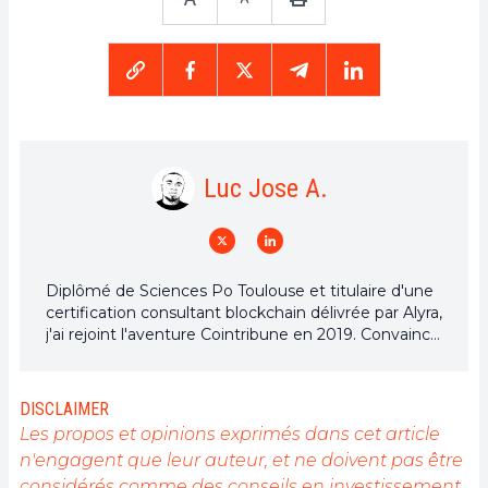
Luc Jose A.
Diplômé de Sciences Po Toulouse et titulaire d'une
certification consultant blockchain délivrée par Alyra,
j'ai rejoint l'aventure Cointribune en 2019. Convaincu
du potentiel de la blockchain pour transformer de
nombreux secteurs de l'économie, j'ai pris
l'engagement de sensibiliser et d'informer le grand
DISCLAIMER
public sur cet écosystème en constante évolution.
Les propos et opinions exprimés dans cet article
Mon objectif est de permettre à chacun de mieux
n'engagent que leur auteur, et ne doivent pas être
comprendre la blockchain et de saisir les
considérés comme des conseils en investissement.
opportunités qu'elle offre. Je m'efforce chaque jour