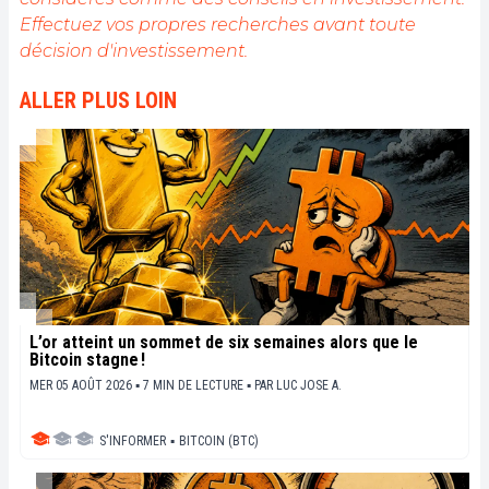
de fournir une analyse objective de l'actualité, de
Effectuez vos propres recherches avant toute
décrypter les tendances du marché, de relayer les
décision d'investissement.
dernières innovations technologiques et de mettre
en perspective les enjeux économiques et
ALLER PLUS LOIN
sociétaux de cette révolution en marche.
L’or atteint un sommet de six semaines alors que le
Bitcoin stagne !
MER 05 AOÛT 2026 ▪ 7 MIN DE LECTURE ▪
PAR
LUC JOSE A.
S'INFORMER
▪
BITCOIN (BTC)