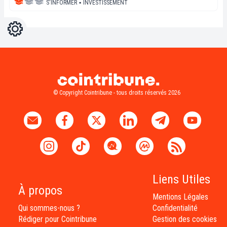
S'INFORMER
▪
INVESTISSEMENT
Réglages
Light
Dark
© Copyright Cointribune - tous droits réservés 2026
Liens Utiles
À propos
Mentions Légales
Qui sommes-nous ?
Confidentialité
Rédiger pour Cointribune
Gestion des cookies