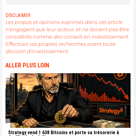
Mon rêve est de vivre dans un monde où la vie
privée et la liberté financière sont garanties pour
tous, et je crois fermement que Bitcoin est l'outil
DISCLAIMER
qui peut rendre cela possible.
Les propos et opinions exprimés dans cet article
n'engagent que leur auteur, et ne doivent pas être
considérés comme des conseils en investissement.
Effectuez vos propres recherches avant toute
décision d'investissement.
ALLER PLUS LOIN
Strategy vend 1 638 Bitcoins et porte sa trésorerie à