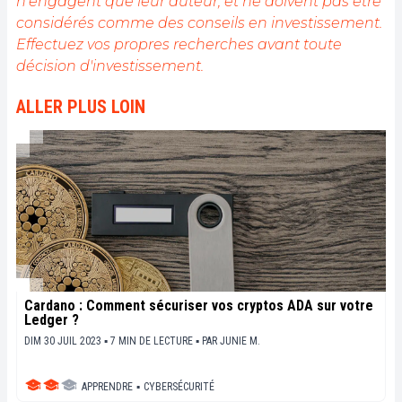
n'engagent que leur auteur, et ne doivent pas être
considérés comme des conseils en investissement.
Effectuez vos propres recherches avant toute
décision d'investissement.
ALLER PLUS LOIN
Cardano : Comment sécuriser vos cryptos ADA sur votre
Ledger ?
DIM 30 JUIL 2023 ▪ 7 MIN DE LECTURE ▪
PAR
JUNIE M.
APPRENDRE
▪
CYBERSÉCURITÉ