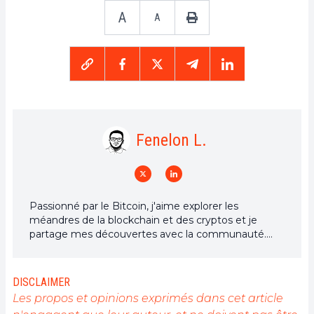
A
A
Fenelon L.
Passionné par le Bitcoin, j'aime explorer les
méandres de la blockchain et des cryptos et je
partage mes découvertes avec la communauté.
Mon rêve est de vivre dans un monde où la vie
privée et la liberté financière sont garanties pour
tous, et je crois fermement que Bitcoin est l'outil
DISCLAIMER
qui peut rendre cela possible.
Les propos et opinions exprimés dans cet article