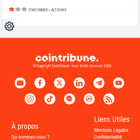
S'INFORMER
▪
ALTCOINS
Réglages
Light
Dark
© Copyright Cointribune - tous droits réservés 2026
Liens Utiles
À propos
Mentions Légales
Qui sommes-nous ?
Confidentialité