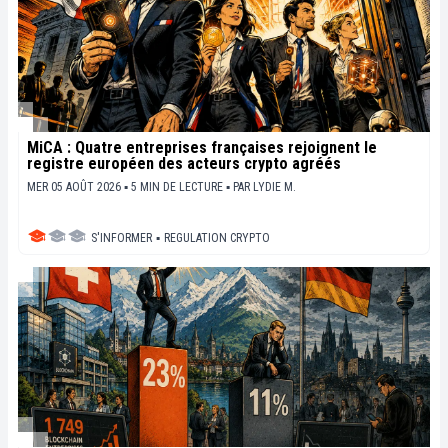
MiCA : Quatre entreprises françaises rejoignent le
registre européen des acteurs crypto agréés
MER 05 AOÛT 2026 ▪ 5 MIN DE LECTURE ▪
PAR
LYDIE M.
S'INFORMER
▪
REGULATION CRYPTO