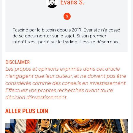
Evans S.
Fasciné par le bitcoin depuis 2017, Evariste n'a cessé
de se documenter sur le sujet. Si son premier
intérêt s'est porté sur le trading, il essaie désormais
activement d’appréhender toutes les avancées
centrées sur les cryptomonnaies. En tant que
rédacteur, il aspire à fournir en permanence un
DISCLAIMER
travail de haute qualité qui reflète l'état du secteur
Les propos et opinions exprimés dans cet article
dans son ensemble.
n'engagent que leur auteur, et ne doivent pas être
considérés comme des conseils en investissement.
Effectuez vos propres recherches avant toute
décision d'investissement.
ALLER PLUS LOIN