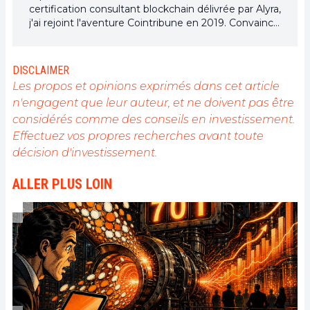
certification consultant blockchain délivrée par Alyra,
j'ai rejoint l'aventure Cointribune en 2019. Convaincu
du potentiel de la blockchain pour transformer de
nombreux secteurs de l'économie, j'ai pris
l'engagement de sensibiliser et d'informer le grand
DISCLAIMER
public sur cet écosystème en constante évolution.
Les propos et opinions exprimés dans cet article
Mon objectif est de permettre à chacun de mieux
n'engagent que leur auteur, et ne doivent pas être
comprendre la blockchain et de saisir les
considérés comme des conseils en investissement.
opportunités qu'elle offre. Je m'efforce chaque jour
de fournir une analyse objective de l'actualité, de
Effectuez vos propres recherches avant toute
décrypter les tendances du marché, de relayer les
décision d'investissement.
dernières innovations technologiques et de mettre
en perspective les enjeux économiques et
ALLER PLUS LOIN
sociétaux de cette révolution en marche.