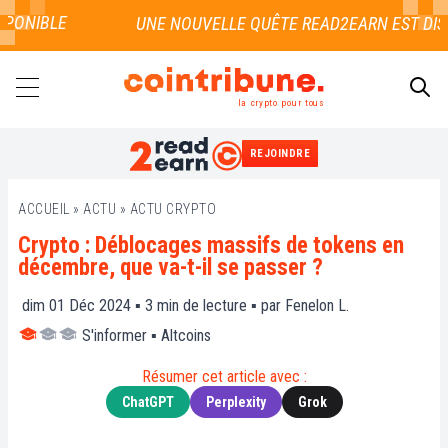
PONIBLE
la crypto pour tous
REJOINDRE
RECHERCHER
ACCUEIL
»
ACTU
»
ACTU CRYPTO
Crypto : Déblocages massifs de tokens en
décembre, que va-t-il se passer ?
dim 01 Déc 2024 ▪
3
min de lecture ▪ par
Fenelon L.
S'informer
▪
Altcoins
Résumer cet article avec :
ChatGPT
Perplexity
Grok