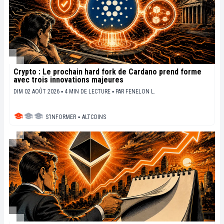
Crypto : Le prochain hard fork de Cardano prend forme
avec trois innovations majeures
DIM 02 AOÛT 2026 ▪ 4 MIN DE LECTURE ▪
PAR
FENELON L.
S'INFORMER
▪
ALTCOINS