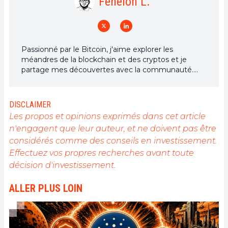
Fenelon L.
Passionné par le Bitcoin, j'aime explorer les
méandres de la blockchain et des cryptos et je
partage mes découvertes avec la communauté.
Mon rêve est de vivre dans un monde où la vie
privée et la liberté financière sont garanties pour
tous, et je crois fermement que Bitcoin est l'outil
DISCLAIMER
qui peut rendre cela possible.
Les propos et opinions exprimés dans cet article
n'engagent que leur auteur, et ne doivent pas être
considérés comme des conseils en investissement.
Effectuez vos propres recherches avant toute
décision d'investissement.
ALLER PLUS LOIN