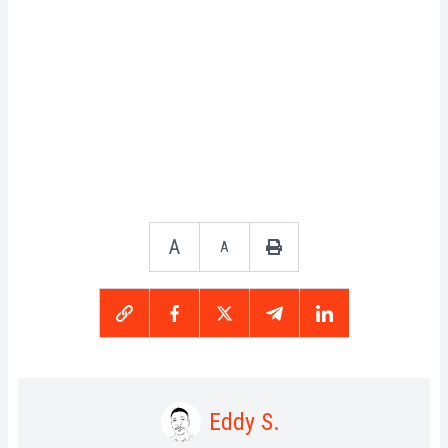
A
A
Eddy S.