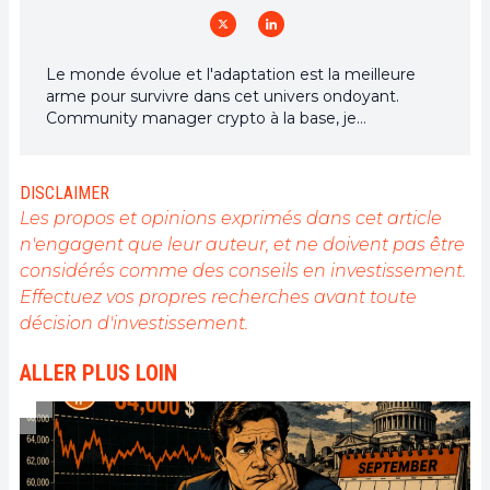
Le monde évolue et l'adaptation est la meilleure
arme pour survivre dans cet univers ondoyant.
Community manager crypto à la base, je
m'intéresse à tout ce qui touche de près ou de loin
à la blockchain et ses dérivés. Dans l'optique de
partager mon expérience et de faire connaître un
DISCLAIMER
domaine qui me passionne, rien de mieux que de
Les propos et opinions exprimés dans cet article
rédiger des articles informatifs et décontractés à la
n'engagent que leur auteur, et ne doivent pas être
fois.
considérés comme des conseils en investissement.
Effectuez vos propres recherches avant toute
décision d'investissement.
ALLER PLUS LOIN