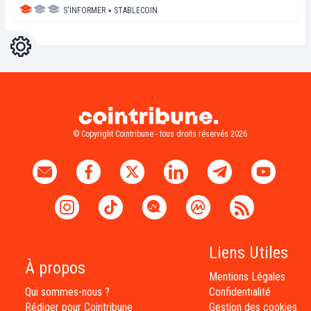
S'INFORMER
▪
STABLECOIN
Réglages
Light
Dark
© Copyright Cointribune - tous droits réservés 2026
Liens Utiles
À propos
Mentions Légales
Qui sommes-nous ?
Confidentialité
Rédiger pour Cointribune
Gestion des cookies