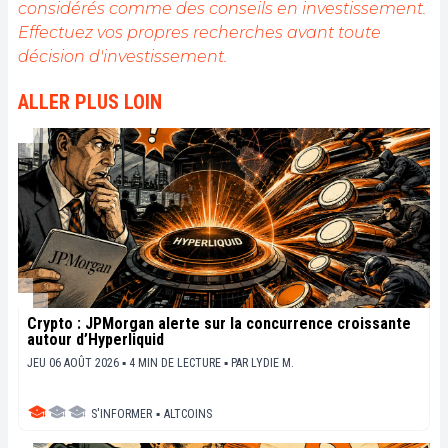
considérés comme des conseils en investissement.
Effectuez vos propres recherches avant toute
décision d'investissement.
ALLER PLUS LOIN
Crypto : JPMorgan alerte sur la concurrence croissante
autour d’Hyperliquid
JEU 06 AOÛT 2026 ▪ 4 MIN DE LECTURE ▪
PAR
LYDIE M.
S'INFORMER
▪
ALTCOINS