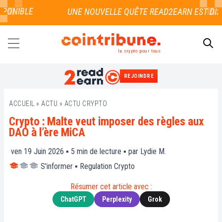
ONIBLE
la crypto pour tous
REJOINDRE
RECHERCHER
ACCUEIL
»
ACTU
»
ACTU CRYPTO
Crypto : Malte veut imposer des règles aux
DAO à l’ère MiCA
ven 19 Juin 2026 ▪
5
min de lecture ▪ par
Lydie M.
S'informer
▪
Regulation Crypto
Résumer cet article avec :
ChatGPT
Perplexity
Grok