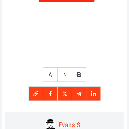
A
A
Evans S.