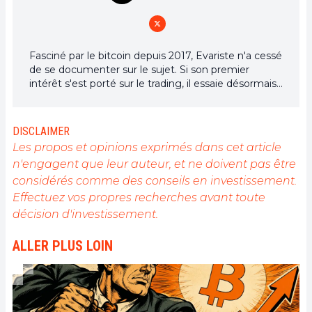
Fasciné par le bitcoin depuis 2017, Evariste n'a cessé
de se documenter sur le sujet. Si son premier
intérêt s'est porté sur le trading, il essaie désormais
activement d’appréhender toutes les avancées
centrées sur les cryptomonnaies. En tant que
rédacteur, il aspire à fournir en permanence un
DISCLAIMER
travail de haute qualité qui reflète l'état du secteur
Les propos et opinions exprimés dans cet article
dans son ensemble.
n'engagent que leur auteur, et ne doivent pas être
considérés comme des conseils en investissement.
Effectuez vos propres recherches avant toute
décision d'investissement.
ALLER PLUS LOIN