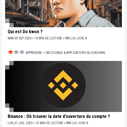
Qui est Do kwon ?
MAR 03 SEP 2024 ▪ 10 MIN DE LECTURE ▪
PAR
LUC JOSE A.
APPRENDRE
▪
CAS D’USAGE & APPLICATIONS BLOCKCHAIN
Binance : Où trouver la date d’ouverture du compte ?
LUN 31 JUIL 2023 ▪ 13 MIN DE LECTURE ▪
PAR
LUC JOSE A.