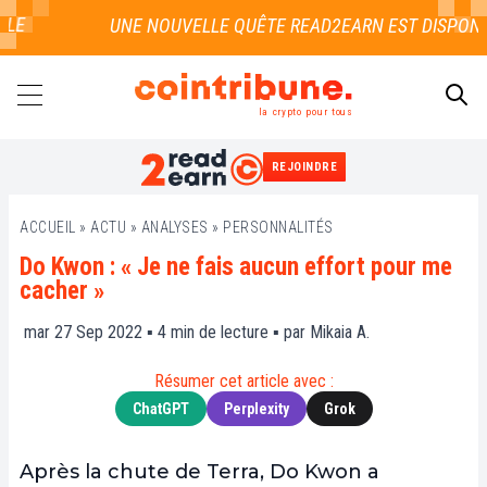
LE
la crypto pour tous
REJOINDRE
RECHERCHER
ACCUEIL
»
ACTU
»
ANALYSES
»
PERSONNALITÉS
Do Kwon : « Je ne fais aucun effort pour me
cacher »
mar 27 Sep 2022 ▪
4
min de lecture ▪ par
Mikaia A.
Résumer cet article avec :
ChatGPT
Perplexity
Grok
Après la chute de Terra, Do Kwon a